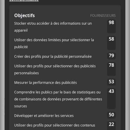
Conifère
est le duo de
Reno McCarthy
et Arthur
Bourdon-Durocher (
Perdrix
). La paire partage une
passion pour le travail de studio et une sincère amitié.
Ces deux ingrédients ont mené à la formation de ce
duo qui propose un folk agrémenté de sonorités de
machines.
Crédit photo:
Ville de Pluie
CHRONIQUES