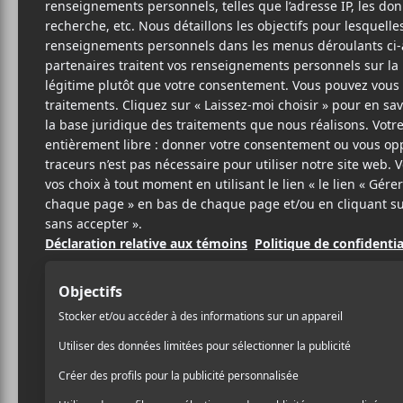
C
PO
SITE W
BIO