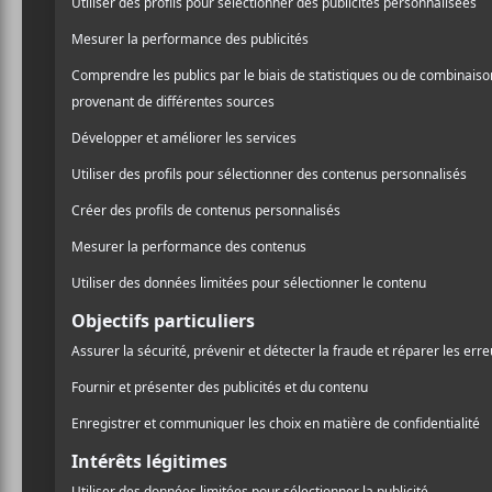
Cherry Lena
est une autrice-compositrice-interp
Voix
en 2018. Elle a fait paraître quelques simples
Crédit photo:
Adrian Villagomez
NOUVELLES