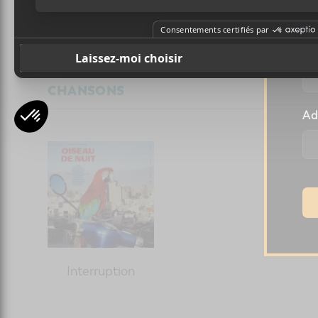
TOP 2025 | les chansons de
l’année
Pr
CHANSONS
Ad
Interruption