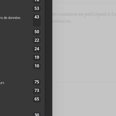
rète québécoise qui s’est fait connaître en participant à
La
 depuis sa participation à l’émission.