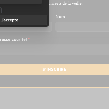
revivre les concerts de la veille.
énom
Nom
resse courriel
*