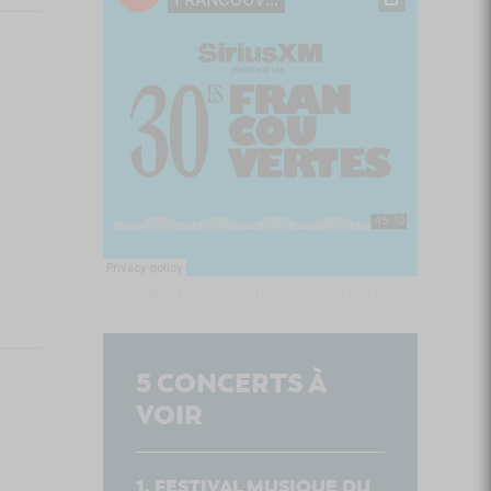
Culture Cible
·
FRANCOUVERTES 2026 - Les 9 demi-finalistes analysés à chaud! | Culture Cible
5
CONCERTS À
VOIR
FESTIVAL MUSIQUE DU