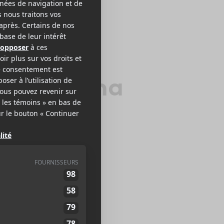
herry Lena
P
EB >