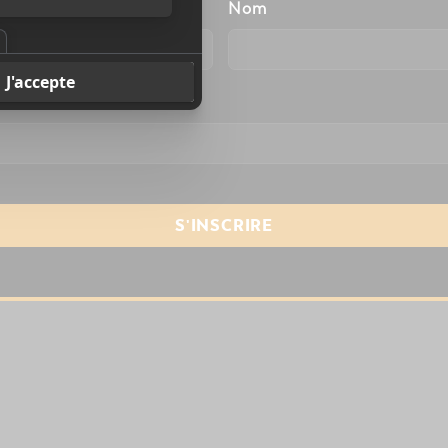
énom
Nom
resse courriel
*