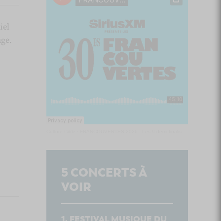
iel
âge.
Culture Cible
·
FRANCOUVERTES 2026 - Les 9 demi-finalistes analysés à chaud! | Culture Cible
5
CONCERTS À
VOIR
FESTIVAL MUSIQUE DU