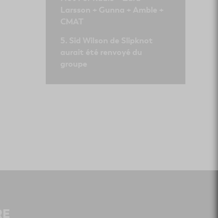
Larsson + Gunna + Amble +
CMAT
Sid Wilson de Slipknot
aurait été renvoyé du
groupe
RE