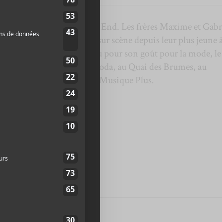
l, précisément dans le Mile End. Les frères Maxime et Gabr
 composent et performent sur scène depuis leur plus jeune 
, vocaliste du trio. Reconnu pour son goût pour la mode, le
’est déjà produit au Club Soda, au Quai des Brumes, au
télévision sur les ondes de Musique Plus.