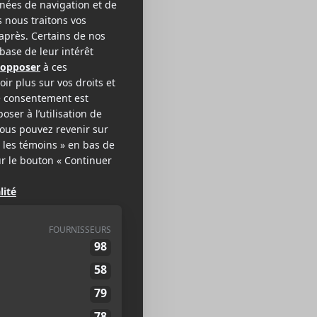
120
CK
EB >