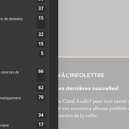
INSCRIPTION À L’INFOLETTRE
Ne manquez pas les dernières nouvelles!
bonnez-vous à l’infolettre du Canal Auditif pour tout savoir 
’actualité musicale, découvrir vos nouveaux albums préférés 
revivre les concerts de la veille.