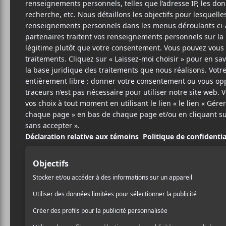
2
RO
SITE W
BIO