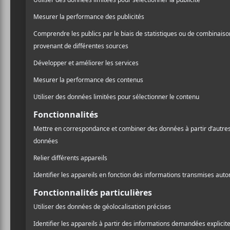
2120
2120 in
Spectacular
Physical Health
ÉVÉNEMENTS PASSÉS
A
l