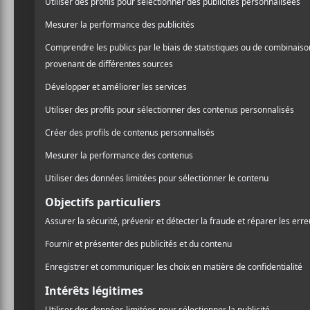
2120
est un groupe de rock n’ roll basé à Montréa
Blackburn sont à l’origine de 2120. Ensemble, ils
Ils ont rapidement été rejoints par Billy St. Onge
cinéma et la musique afro-américaine, le groupe s
Ministère et a même déjà fait une apparition à la 
Crédit photo:
Bandcamp
CRITIQUES