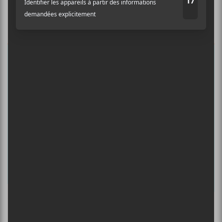
nouvelles!
Abonnez-vous à l’infolettre du Canal
Auditif pour tout savoir de l’actualité
musicale, découvrir vos nouveaux
albums préférés et revivre les
concerts de la veille.
Prénom
Nom
Adresse courriel
*
Culture Cible
·
FRANCOUVERTES 2026 - Les 9 demi-finalistes analysés à chaud! | Culture Cible