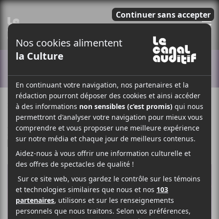
E
ACTUALITÉS
30 OCTOBRE 2025
LOUIS-PHILIPPE LABRÈCHE
PAR
/ POP
/ ROCK
F
T
P
A
W
A
C
I
R
E
T
T
B
T
A
O
E
G
O
R
E
K
R