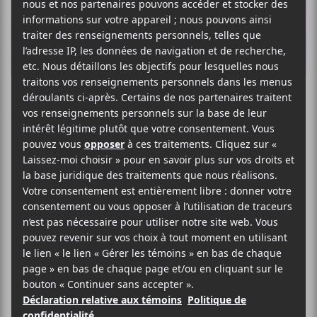
Win Butler et
Regine
Chassagne
d’Arcade Fire
annonce leur
séparation