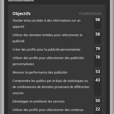
Le couple au cœur d’Arcade Fire
annonce une séparation amicale et
assure que le groupe va continuer.
Dans une publication sur les réseaux sociaux, le
couple a annoncé sa séparation tout en expliquant que
le groupe continuera, que ses projets en Haïti
continueront et qu’ils demeurent engagés envers leurs
enfants. La vie a été houleuse pour la formation
Arcade Fire
au cours des dernières années après que
des allégations envers Win Butler aient été rendues
publiques. En mai dernier, le groupe lançait pourtant
un album qui semblait pointer vers un renouveau de
l’amour avec
Pink Elephant
.