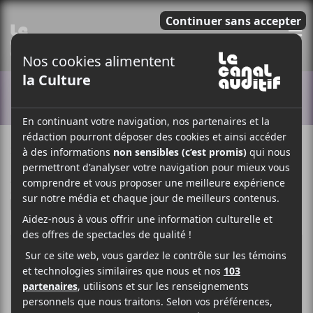
E
ACTUALITÉS
2 MAI 2018
ARTICLE SPONSORISÉ
PAR
/ JAZZ
/ POP
F
T
P
A
W
A
C
I
R
E
T
T
B
T
A
O
E
G
O
R
E
K
R