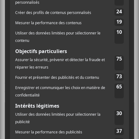
toucher les mélomanes qui ne sont pas
nécessairement très familiers avec le jazz et ce, sans
laisser de côté la qualité des compositions. Il lancera le
22 juin prochain son cinquième album intitulé
Heaven & Earth
. En plus de son travail en solo, il a
contribué avec
Thundercat
et Herbie Hancock qui
seront tous deux aussi au Festival de Jazz.
Kamasi Washington sera en spectacle le 30 juin à
20h30 au MTELUS.