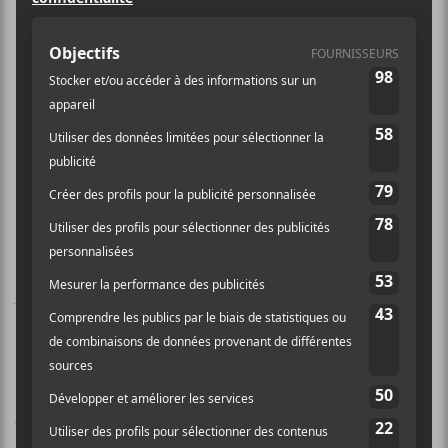
Vous avez envie de voyager, mais
vous avez peur d’embarquer dans un
avion? Nous avons votre solution.
Toujours soucieux d’améliorer votre qualité de vie au
Canal Auditif, nous nous sommes penchés sur la
terrible peur des avions. Nous avons échafaudé un
plan de voyage qui ne vous demande pas de quitter
Montréal. Et tout ça se passe pendant le Festival de
Jazz. Aviophobie ou pas, nous vous invitons à des
chocs culturels plaisant pour les tympans.
États-Unis
Kamasi Washington
est l’un des musiciens jazz
américain les plus intéressants à suivre. Il réussit à