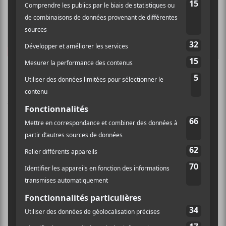
La Colombie
Lido Maria Pimienta Paz
est née en 1986 à
Barranquilla en Colombie. Depuis, la jeune femme
s’est retrouvée à Toronto. Cela ne l’a pas empêchée de
plonger dans la musique afro-colombienne et la
musique traditionnelle des autochtones d’Amérique
du Sud pour forger
La Papessa
, paru en 2016 et lauréat
du prix Polaris en 2017. Elle injecte une bonne dose de
musique électronique dans la musique traditionnelle
pour obtenir un résultat unique et puissant.