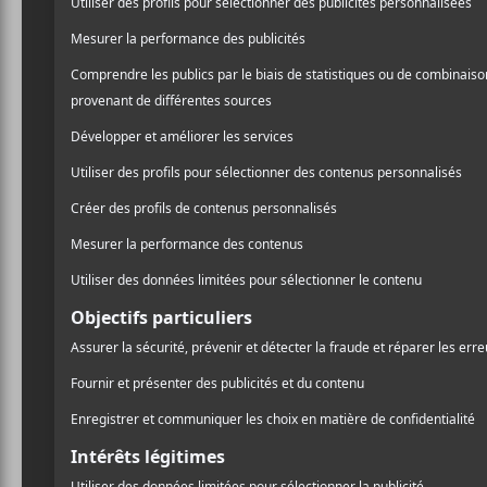
La prog
Bleu 20
Le festival de Car
et propose une p
néo-brunswickoise
C’est Zachary Richard qui 
Louisiane viendra chanter 
gaspésienne. Les artistes
vous, notamment
Shaina