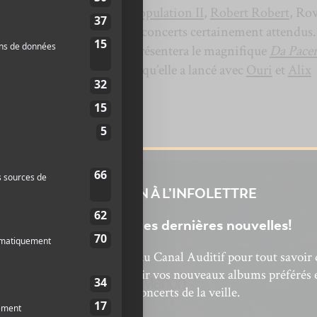
n retrouve sur l’affiche,
Population II
,
Robert Robert
, Ro
dia Képinski
offriront des concerts certainement attendus.
z-vous alors que
Mykalle
présentera le magnifique
Da Pac
la
,
Antoniya
les chansons qu’elle a lancé avec
Ouri
et
Alix
 19 avril.
lets,
c’est par ici
.
INSCRIPTION À L’INFOLETTRE
Ne manquez pas les dernières nouvelles!
bonnez-vous à l’infolettre du Canal Auditif pour tout savoir 
’actualité musicale, découvrir vos nouveaux albums préférés 
revivre les concerts de la veille.