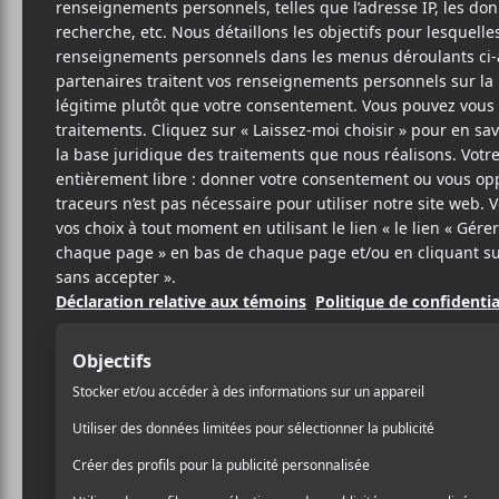
16 AVRIL 2024
LOUIS-PHILIPPE
PAR
LABRÈCHE
/ ÉLECTRONIQUE
/ FESTIVAL
/ FOLK
/ FRANCOPHONE
/ HIP HOP / RAP
/ POP
/ ROCK
PARTAGER
F
T
P
A
W
A
C
I
R
E
T
T
B
T
A
O
E
G
O
R
E
K
R