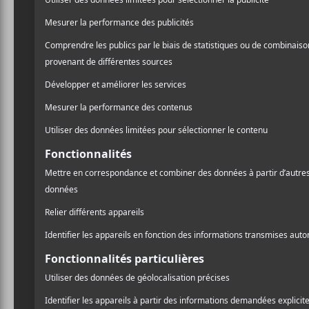
Parmi les autres noms qu’o
Yves Jarvis
,
Elisapie
et
Ly
relève sera aussi au rende
Gabriella Olivo
son EP
So
Fernz
son album à venir le
Pour vous procurer des bil
A
l