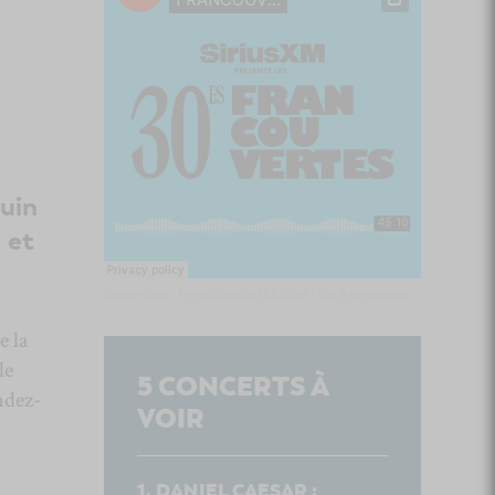
juin
 et
Culture Cible
·
FRANCOUVERTES 2026 - Les 9 demi-finalistes analysés à chaud! | Culture Cible
e la
le
5
CONCERTS À
ndez-
VOIR
DANIEL CAESAR :