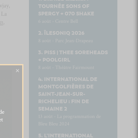
wjay,
TOURNÉE SONS OF
 La
SPERGY + 070 SHAKE
6 août - Centre Bell
em
,
ÎLESONIQ 2026
8 août - Parc Jean-Drapeau
PISS | THEE SOREHEADS
+ POOLGIRL
8 août - Théâtre Fairmount
×
INTERNATIONAL DE
MONTGOLFIÈRES DE
SAINT-JEAN-SUR-
RICHELIEU : FIN DE
SEMAINE 2
de
13 août - La programmation de
et
Bleu Bleu 2024
L’INTERNATIONAL