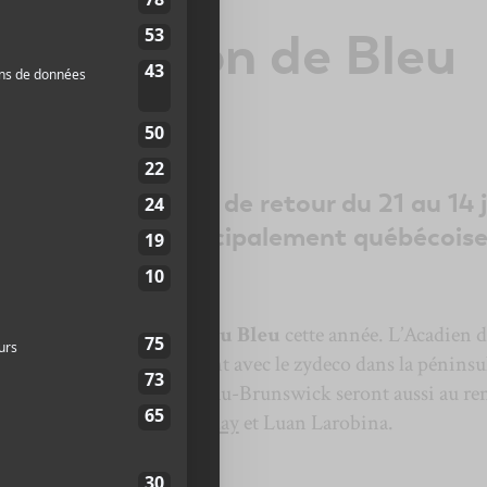
rammation de Bleu
24
leton-sur-Mer sera de retour du 21 au 14 
rogrammation principalement québécoise
.
sera le clou du festival
Bleu Bleu
cette année. L’Acadien d
ses ritournelles qui flirtent avec le zydeco dans la péninsu
 de la Gaspésie et du Nouveau-Brunswick seront aussi au re
 Hayes
,
Peanut Butter Sunday
et Luan Larobina.