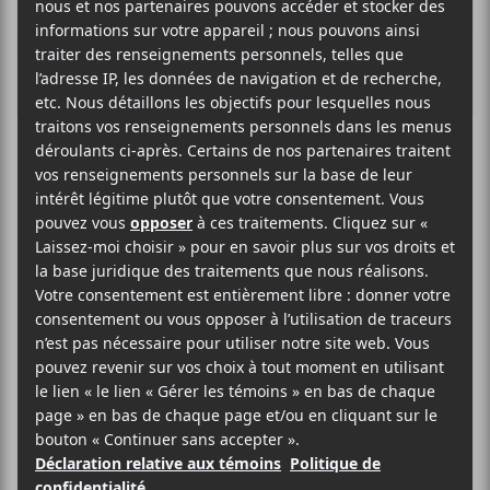
Philémon Cimon
lance un nouvel
EP : Philédouche
L’auteur-compositeur-interprète qui
a lancé le mouvement
#musiquebleue nous présente une