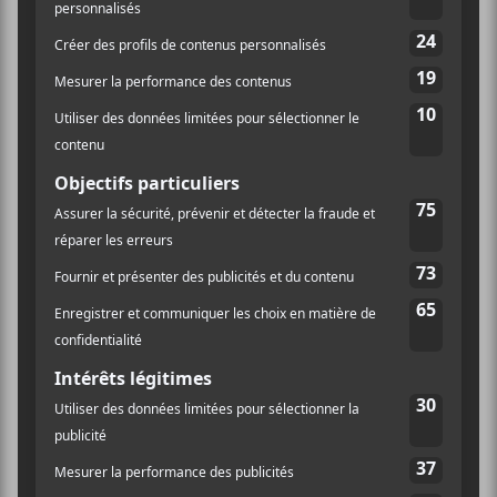
Philédouche
1.
Philédouche
2.
Tu m’as mis au monde
3.
La violence
4.
Partir ma sœur
5.
Pourquoi tu pars