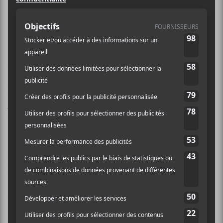
nouvelle collection de créations
réunies sous le nom Philédouche.
Le titre frappe par son humour.
Philémon Cimon
est
de retour avec 6 chansons sur cet EP. Celui-ci arrive
un an après la sortie de l’album
Pays
. De plus, il
lancera
Philédouche
officiellement
à 11h via un
Facebook Live
. Un clip est déjà paru pour la chanson-
titre de l’EP.
Philémon Cimon
est bien entouré sur cet EP.
Nicolas Basque (
Plants and Animals
), Adèle Trottier-
Rivard, Josianne Boivin ainsi que
Pomme
qui le
rejoint sur le titre
La violence
.