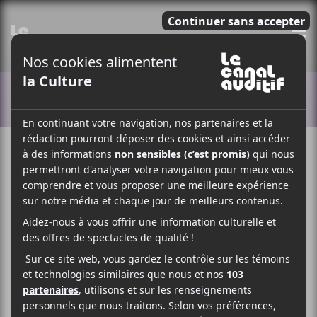
E
ACTUALITÉS
22 MAI 2020
LOUIS-PHILIPPE LABRÈCHE
PAR
/ FOLK
/ FRANCOPHONE
F
T
P
A
W
A
C
I
R
E
T
T
B
T
A
O
E
G
O
R
E
K
R