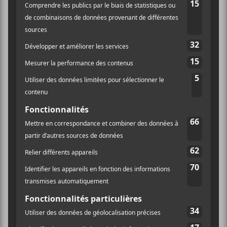
présente encore une fois d’autres aspects essentiels du
son post-shoegaze américain.
The Great Dismal
01
A Fabricated Life
02
Say Less