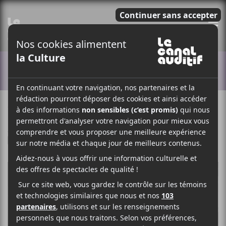
E
ACTUALITÉS
11 SEPTEMBRE 2020
ELOÏSE LÉVEILLÉ-CHAGNON
PAR
/ ROCK
F
T
P
A
W
A
C
I
R
E
T
T
B
T
A
O
E
G
O
R
E
K
R