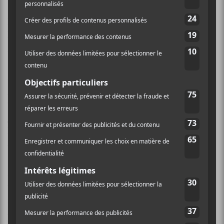
Great Dismal
explorera les thèmes existentialistes de
l’isolation, de l’extinction et des comportements
humains face aux crises mondiales auxquelles nous
faisons face.
Arrivant juste à temps pour célébrer les dix années du
groupe, l’album verra le jour le 30 octobre prochain
via Relapse Records. Depuis la sortie de
Dance on the
Blacktop
en 2018, le guitariste Brandon Setta a quitté
le groupe et a été remplacé par Doyle Martin, le
chanteur et guitariste de
Cloakroom
.
Avec une solide distribution de contributeurs
talentueux tels que la harpiste Mary Lattimore, la
musicienne classique Shelley Weiss et le chanteur,
compositeur et producteur Alex G.,
The Great Dismal