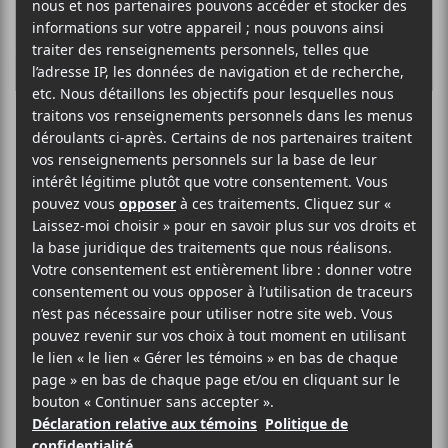
NOTHING
annonce un 4e
album et partage
le simple «Say
Less»