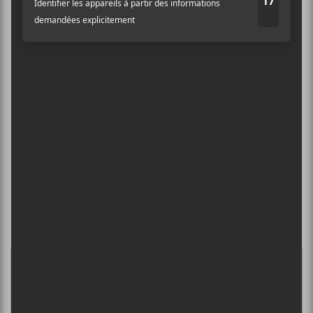
03
April Ha Ha
**
04
Catch a Fade
05
Famine Asylum
06
Bernie Sanders
07
In Blueberry
08
Memories
09
Blue Mecca
10
Just a Story
11
Ask The Rus
h
Nous, on remarque la pointe d’ironie dans le titre de
la troisième chanson, et vous?
×
INSCRIPTION À L’INFOLETTRE
Ne manquez pas les dernières