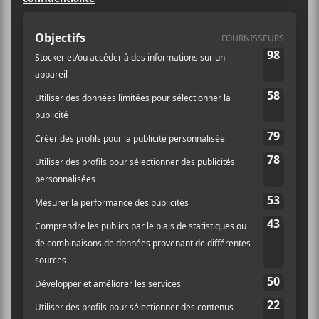
Le groupe américain post-rock à
saveur shoegaze
NOTHING
est de
retour avec un quatrième album
studio grandement attendu,
The
Great Dismal
. La formation
partageait ce matin le premier simple
de l’opus,
Say Less
, que l’on peut
découvrir au bas de cet article.
C’est durant le confinement que les membres de
NOTHING
ont enregistré le long jeu auprès du
producteur Will Yip.
Selon les informations recueillies au sein du
communiqué de presse annonçant la nouvelle,
The