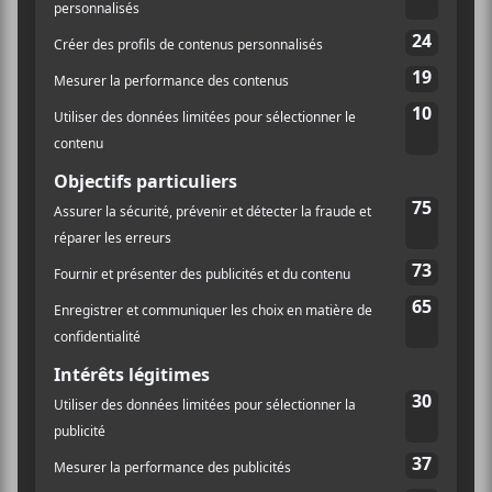
Lou-Adriane Cassidy vous dit : Bonsoir
1.
J’espère encore que quelque part l’attente s’arrête
2.
Je suis arrivée
3.
Oui le serpent nous guette
4.
Entre mes jambes
5.
Le corps en mouvement