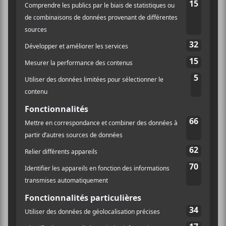
6.
Bonjour
7.
Alors
8.
Réponds
9.
Écoute
10.
Bonsoir
Plus d’informations à venir!