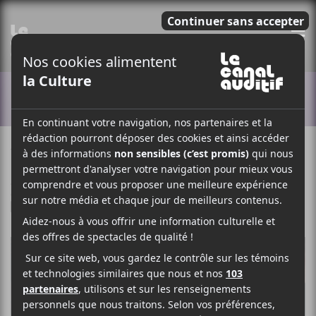
E
ACTUALITÉS
7 SEPTEMBRE 2021
MYRIAM BERCIER
PAR
/ FRANCOPHONE
/ POP
F
T
P
A
W
A
C
I
R
E
T
T
B
T
A
O
E
G
O
R
E
K
R