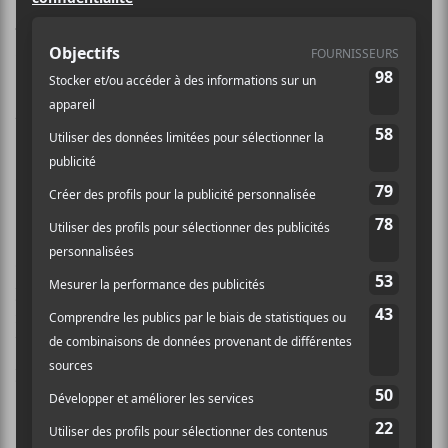
Lou-Adriane Cassidy
fera paraître
son deuxième album en carrière le 5
novembre prochain. Intitulé
Lou-
Adriane Cassidy vous dit : Bonsoir
,
l’album comportera dix pièces et
sortira sous l’étiquette Bravo
musique.
Selon une publication Instagram de l’artiste (que vous
pouvez lire plus bas), ce prochain album «sexurock»
représente « beaucoup de travail, beaucoup d’amour et
beaucoup de laisser-aller. » Il est présentement
possible de le précommander en passant par ici.