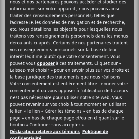
Lou-Adrianne
Cassidy annonce
un nouvel album
à venir pour
novembre 2021