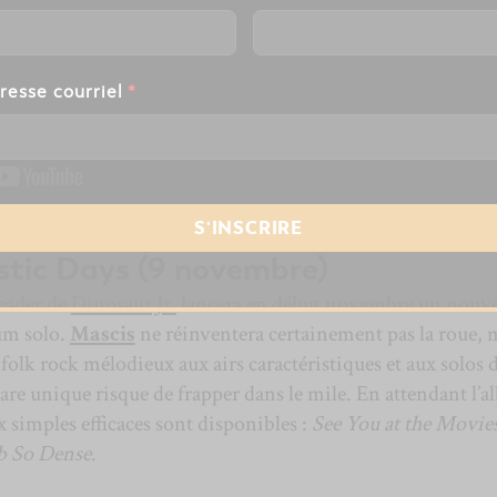
resse courriel
*
astic Days (9 novembre)
leader de
Dinosaur Jr.
lancera en début novembre un nouve
um solo.
Mascis
ne réinventera certainement pas la roue, 
folk rock mélodieux aux airs caractéristiques et aux solos 
are unique risque de frapper dans le mile. En attendant l’
 simples efficaces sont disponibles :
See You at the Movie
 So Dense
.