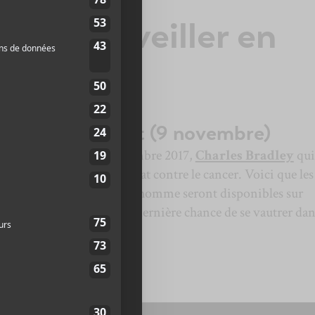
ms à surveiller en
e 2018
y — Black Velvet (9 novembre)
 a près d’un an, le 23 septembre 2017,
Charles Bradley
qui
monde après un long combat contre le cancer. Voici que les
niers enregistrements de l’homme seront disponibles sur
lbum
Black Velvet
. C’est la dernière chance de se vautrer dan
 puissante et poignante.