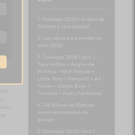
Osheaga 2026 | Angine de
Poitrine y sera samedi
Les albums à surveiller en
août 2026
Osheaga 2026 | Jour 2 :
Tate McRae + Angine de
Poitrine + Wolf Parade +
Little Simz + Partyof2 + AJ
l
Tracey + Viagra Boys +
mais
Turnstile + Franz Ferdinand
de
Sid Wilson de Slipknot
album,
aurait été renvoyé du
s
et
groupe
Osheaga 2026 | Jour 1 :