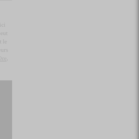
ici
peut
 le
eurs
Dre
,