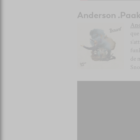
Anderson .Paak
And
que 
s’a
fun
de m
Sno