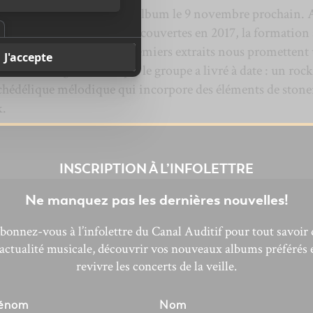
udge
lancera son premier album le 9 novembre prochain. 
passage remarqué aux Francouvertes en 2017, la formation 
cé un deuxième EP. Les premiers extraits nous promettent
m dans la lignée de ce que le groupe a livré à date : un rock
chédélique mélodique qui incorpore des éléments de stone
k.
INSCRIPTION À L’INFOLETTRE
Ne manquez pas les dernières nouvelles!
bonnez-vous à l’infolettre du Canal Auditif pour tout savoir 
’actualité musicale, découvrir vos nouveaux albums préférés 
revivre les concerts de la veille.
énom
Nom