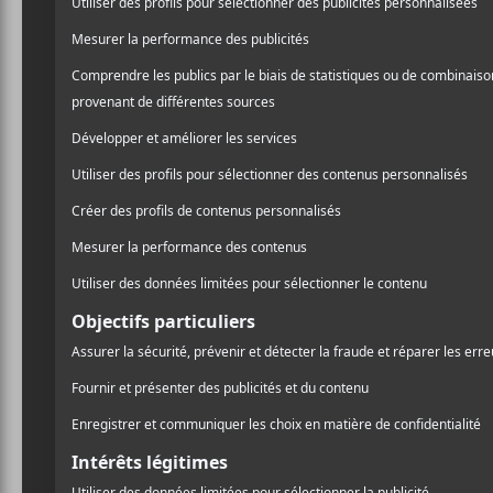
Les albu
novembr
Charles Bradle
Il y
ce 
der
l’a
soul