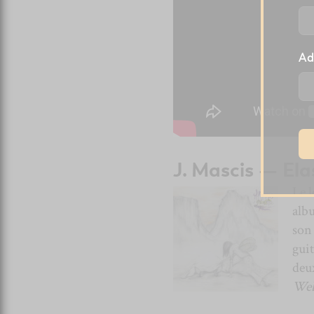
Ad
J. Mascis — El
Le 
alb
son 
guit
deux
Web