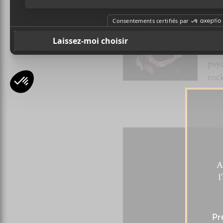
Fu
un 
lan
albu
psy
roc
A
l
Pr