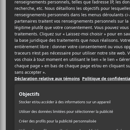
1 NOVEMBRE 2018
LOUIS-PHILIPPE
PAR
LABRÈCHE
PARTAGER
F
T
P
A
W
A
C
I
R
E
T
T
B
T
A
O
E
G
O
R
E
K
R