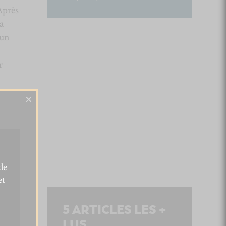
Après
a
 un
r
×
de
et
5
ARTICLES LES +
LUS