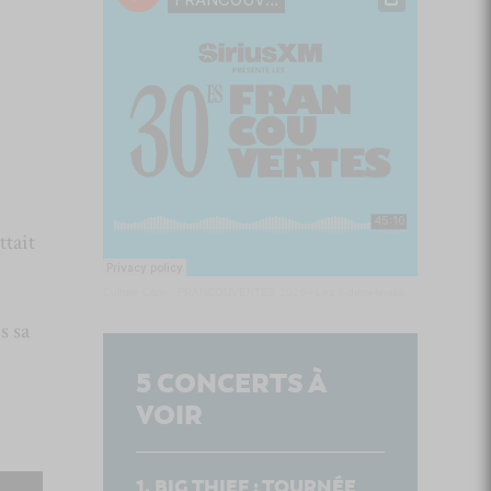
ttait
Culture Cible
·
FRANCOUVERTES 2026 - Les 9 demi-finalistes analysés à chaud! | Culture Cible
s sa
5
CONCERTS À
VOIR
BIG THIEF : TOURNÉE