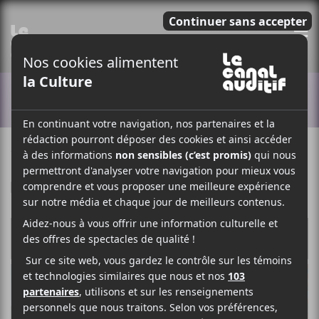
E
ACTUALITÉS
14 JANVIER 2019
LOUIS-PHILIPPE LABRÈCHE
PAR
F
T
P
A
W
A
C
I
R
E
T
T
B
T
A
O
E
G
O
R
E
K
R