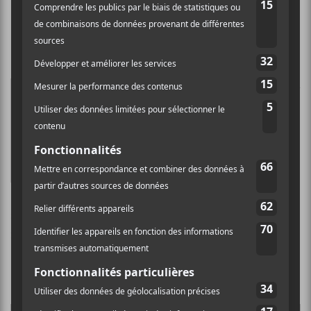
Deerhunter –
Why Hasn’t
Everything Already
Disappeared? (18 janvier)
C’est en 2015 que
Deerhunter
a
fait paraître son dernier
album,
Fading Frontier.
Le
groupe rallié derrière Bradford
Cox a de nouveau fait confiance
à la paire qui a réalisé le
précédent opus. Avec un titre
aussi cynique, on peut s’attendre à quelques bons
morceaux bien croustillants.