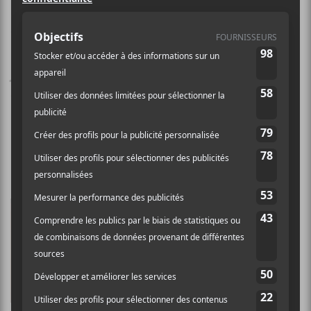
nous sommes de retour pour vrai
cette semaine. On débute du bon
pied avec les sorties intéressantes de
janvier qui sont nombreuses, mais
condensées en deux semaines!
Buke and Gase –
Scholars
(18 janvier)
La paire qui fait dans la pop
excentrique est de retour avec
un nouvel album le 18 janvier
intitulé
Scholars
. Leur dernière
sortie remontait à 2017 avec
l’EP
Arone vs. Aron
.
Buke and