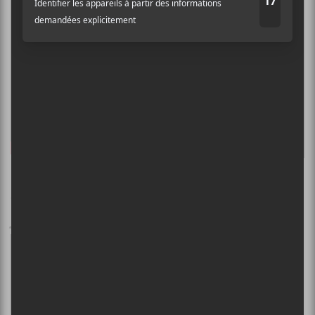
James Blake – Assume Form (18
janvier)
L’auteur-compositeur-
interprète anglais a tenu secrète
longtemps la venue de son
nouvel album. C’est Amzone