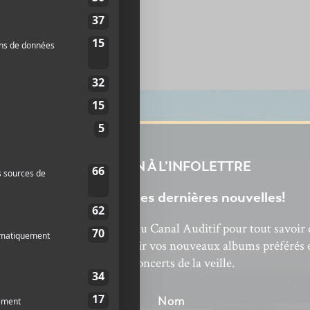
-chose derrière lui.
INSCRIPTION À L’INFOLETTRE
Ne manquez pas les dernières nouvelles!
bonnez-vous à l’infolettre du Canal Auditif pour tout savoir 
’actualité musicale, découvrir vos nouveaux albums préférés 
revivre les concerts de la veille.
énom
Nom