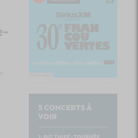
e-
le
Culture Cible
·
FRANCOUVERTES 2026 - Les 9 demi-finalistes analysés à chaud! | Culture Cible
5
CONCERTS À
VOIR
BIG THIEF : TOURNÉE