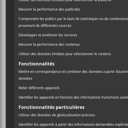
Le feu n’a pas laissé grand
A
l
Pr