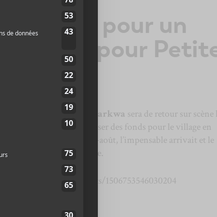
e retour pour un
bénéfice pour Petit
 qu’on apprend ce matin.
Karkwa
sera de retour sur scène 
ctobre prochain pour amasser des fonds pour le village en
n se rappellera qu’à la mi-août, l’impensable arrivait et le
ille Forge partait en fumée.
m/festivalenchanson/posts/1506753546030204