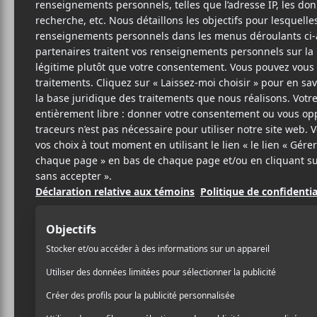
26 SEPTEMBRE 2017
LOUIS-PHILIPPE
PAR
LABRÈCHE
PARTAGER
F
T
P
A
W
A
C
I
R
E
T
T
B
T
A
O
E
G
O
R
E
K
R