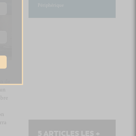
Périphérique
in de
 un
obre
on
rra
5
ARTICLES LES +