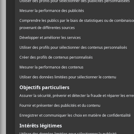
Karkwa d
concert-
Vallée!
C’est une grosse nouvelle
temps d’une soirée le 23 o
chanson de Petite-Vallée. O
mythique Théâtre de la Vie
https://www.facebook.co