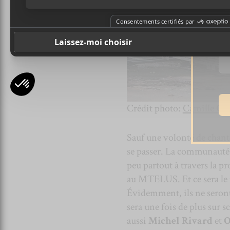
Ad
Crédit photo:
Camille Gl
Sauf une volonté de chanter
se passer. La communauté a
peu partout à travers la pr
au MTELUS. Et ce sera le
Évidemment, ils ne seront
sera une fois de plus sur
aussi
Michel Rivard
et
O