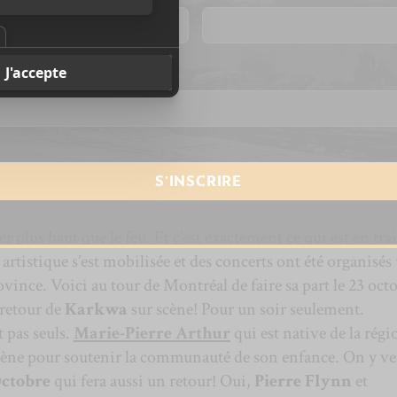
resse courriel
*
adu-Drouin / Flamme
 plus haut que le feu. Et c’est exactement ce qui est en tra
rtistique s’est mobilisée et des concerts ont été organisés
ovince. Voici au tour de Montréal de faire sa part le 23 oct
 retour de
Karkwa
sur scène! Pour un soir seulement.
 pas seuls.
Marie-Pierre Arthur
qui est native de la régi
 scène pour soutenir la communauté de son enfance. On y ve
ctobre
qui fera aussi un retour! Oui,
Pierre Flynn
et