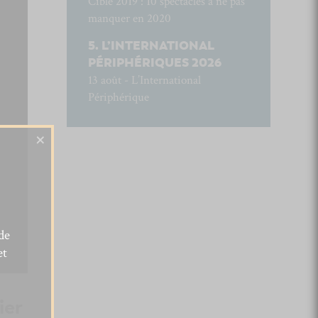
Cible 2019 : 10 spectacles à ne pas
manquer en 2020
L’INTERNATIONAL
PÉRIPHÉRIQUES 2026
13 août - L’International
Périphérique
×
de
et
ier