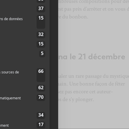
 EP. Rajoutez à cela les nombreuses compositions pour de
otre grand
Navet
préféré n’est pas près d’arrêter et on vous d
 pas l’an prochain! Ça va être du bonbon.
au Théâtre Corona le 21 décembre
propre idée pour vous signaler un rare passage du mystiqu
rona le 21 décembre prochain. Une bonne façon de fêter
nfer! Si vous ne connaissez pas encore cet auteur-
t en couleur, c’est le temps de s’y plonger.
lets