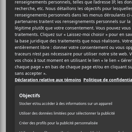
13 DÉCEMBRE 2019
ARTICLE
PAR
SPONSORISÉ
/ FOLK
/ FRANCOPHONE
/ POP
/ ROCK
PARTAGER
F
T
P
A
W
A
C
I
R
E
T
T
B
T
A
O
E
G
O
R
E
K
R