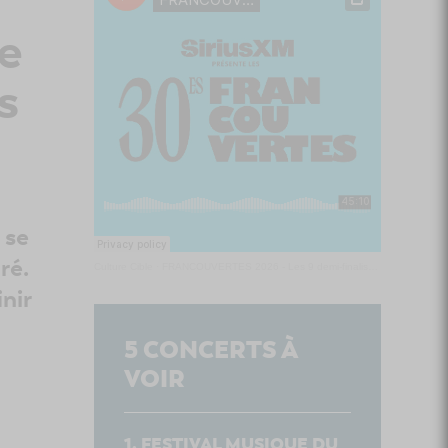
e
s
 se
ré.
Culture Cible
·
FRANCOUVERTES 2026 - Les 9 demi-finalistes analysés à chaud! | Culture Cible
nir
5
CONCERTS À
VOIR
FESTIVAL MUSIQUE DU