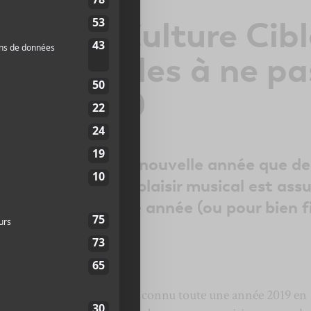
s fêtes Culture Cibl
0 spectacles à ne pa
 en 2020
r bien préparer sa nouvelle année que de
endez-vous où le plaisir musical est assu
ns pour la nouvelle année (ou pour bien fi
t
t un automne! En fait, il a connu toute une année 2019 en