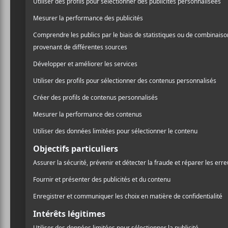
Guide de
2019 : 1
manquer
Rien de mieux pou
prendre quelques r
Voici 10 suggestio
l’année)!
1 – Navet Confi
Navet Confit
a connu tou