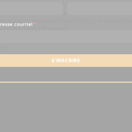
tournée pour fêter ses 25 ans et vous êtes conviés au Théât
in pour faire la fête. Ça risque de faire fondre la neige et
énergie pour commencer l’année. Eh puis, un bon mush pit
resse courriel
*
ce qui reste de gras de tourtière!
lets