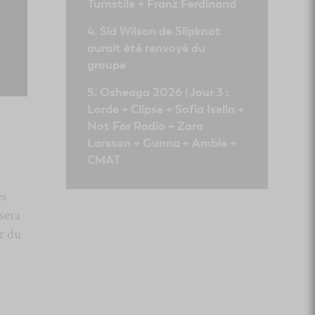
Turnstile + Franz Ferdinand
Sid Wilson de Slipknot
aurait été renvoyé du
groupe
Osheaga 2026 | Jour 3 :
Lorde + Clipse + Sofia Isella +
Not For Radio + Zara
Larsson + Gunna + Amble +
CMAT
es
sera
r du