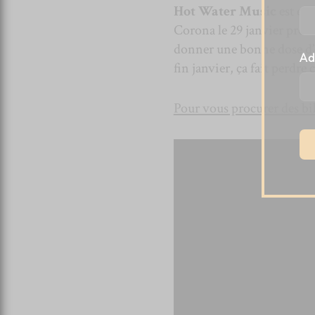
Hot Water Music
est en 
Corona le 29 janvier procha
donner une bonne dose d’
Ad
fin janvier, ça fait perdre 
Pour vous procurer des bil