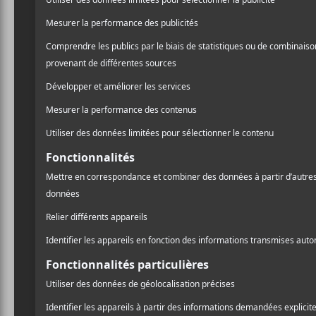
lançant deux albums et un
pièces de théâtre. Bref, n
juste ceci : ne le manquez
Pour se garder au courant
.
2 – Matisyahu 
2019
On enfreint un peu notre 
Matisyahu
au Théâtre Co
Hanukkah avec un show d’e
compositeur-interprète hau
Pour vous procurer des bil