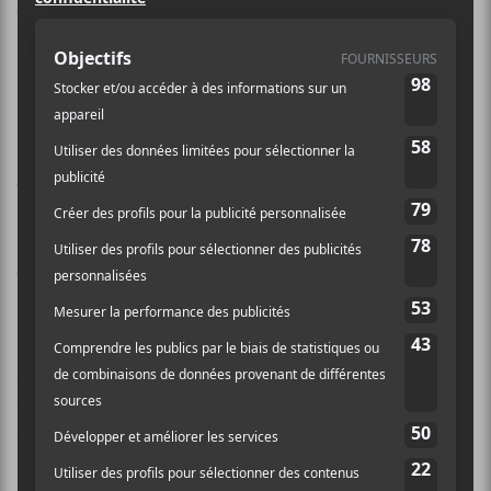
Ariane Charbonneau, directrice
générale de la Société professionnelle
des auteurs, compositeurs du Québec
et des artistes entrepreneurs
(SPACQ-AE), a publié
une lettre
ouverte
, samedi, dans La Presse,
soutenant MUSIQC, la plateforme
numérique consacrée à la musique
francophone et aux musiques de
langues autochtones.
MUSIQC
est un projet de la SPACQ-AE né en février
dernier. C’est un espace d’écoute en ligne et de
découverte de musique francophone et de langues
autochtones. Entièrement gratuit, MUSIQC rapatrie