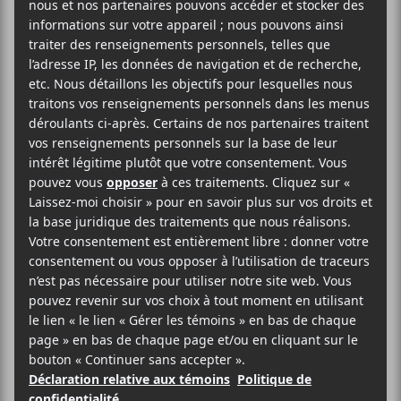
Financement de
la plateforme
MUSIQC: La
SPACQ-AE publie
une lettre ouverte