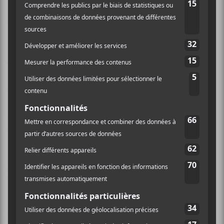
selon Ariane Charbonneau, pour assurer la pérennité
du projet. Dans sa lettre ouverte, la directrice de la
SPACQ-AE souligne que le budget provincial 2025-
2026 prévoyait des investissements importants en
culture et se questionne sur les véritables raisons du
refus du gouvernement. « Il nous semble légitime de
croire qu’il existe une marge pour soutenir une
initiative alignée sur ses priorités. Ce n’est pas un
manque de financement, mais de volonté politique »,
commente-t-elle à ce sujet.
Mme Charbonneau ajoute également que MUSIQC
partage en tout lieu la vision du rapport « La
souveraineté culturelle du Québec à l’ère du
numérique », sur les enjeux touchant la musique
francophone, comme la promotion et la