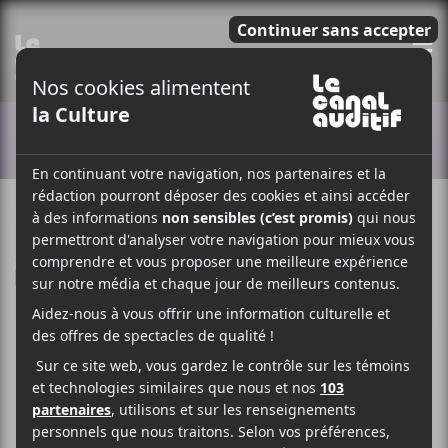
E
ACTUALITÉS
28 AVRIL 2025
SIMÉON DUMONT
PAR
/ NON CLASSÉ
F
T
P
A
W
A
C
I
R
E
T
T
B
T
A
O
E
G
O
R
E
K
R