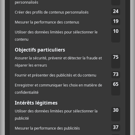
au Festival de jazz en juin dernier. Elle se joint à de
nombreux projets émergents qui complètent la
programmation 2025.
Parmi ceux-ci, on y retrouvera le groupe torontois qui
agence punk et hip-hop
The OBGMs
, la sensation
folk-pop basée à Montréal
Bells Larsen
ainsi que la
multi-instrumentiste montréalaise
Ouri
; elle qui
fusionne les sonorités électros et orchestrales. Les
concerts de
Octopoulpe
, de
BÖ.SENBERG
, de
Belly
Hatcher
et de
Akeem Oh
sont également prévus
pour cette onzième édition, tout comme celui de la
Révélation Radio-Canada 2025,
Allo Fantôme
!
Les passes pour la fin de semaine sont en vente
, tandis
que les billets journaliers seront disponibles le 11
juillet prochain.