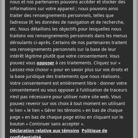
Festival Up Here
2025: Une
deuxième vague
d’annonces
d’artistes