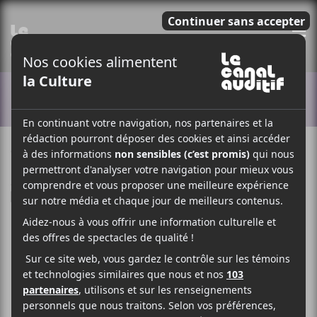
E
ACTUALITÉS
9 JUILLET 2025
SIMÉON DUMONT
PAR
/ FESTIVAL
F
T
P
A
W
A
C
I
R
E
T
T
B
T
A
O
E
G
O
R
E
K
R