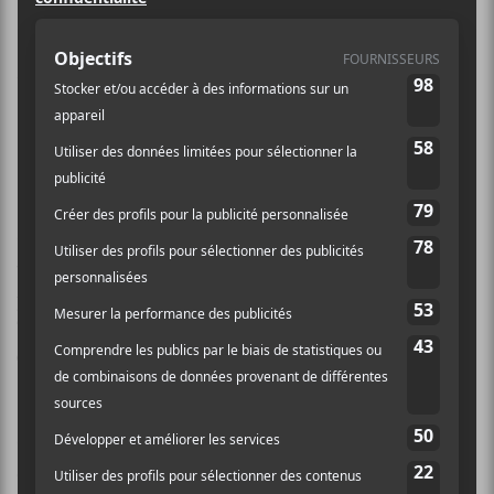
Up Here, le festival d’art urbain et de
musique émergente se déroulant à
Sudbury, en Ontario, dévoile de
nouveaux artistes qui performeront
lors de sa 11e édition du 15 au 17 août
prochains.
Ce nouveau dévoilement fait suite à une première
vague qui avait annoncé de nombreux artistes et
projets variés, notamment,
Marie Davidson
,
N NAO
,
The Gruesomes,
Nadah El Shazly
,
Sarah Pagé
et
Charlie Houston
.
Cette fois, Up Here confirme la présence de sa tête
d’affiche: la chanteuse inuk
Elisapie
, fière d’un concert