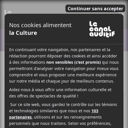
E
ACTUALITÉS
18 MAI 2023
STÉPHANE DESLAURIERS
PAR
/ NON CLASSÉ
F
T
P
A
W
A
C
I
R
E
T
T
B
T
A
O
E
G
O
R
E
K
R