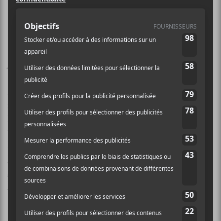
C’est sous le thème
Entrez dans la
danse
que sera célébré le grand
spectacle de la Fête nationale au
Centre de la nature de Laval, le 24
juin prochain.
Mise en scène par
Ines Talbi
et sous la direction
musicale d’
Alex McMahon
, la soirée sera animée par
la flamboyante Rita Baga. Les artistes musicaux en
vedette sont
Ariane Roy
,
Bon Enfant
, Brigitte
Boisjoli,
Claudia Bouvette
,
Gab Bouchard
,
Hologramme
,
Laura Niquay
,
Lou-Adriane Cassidy
,
Marie-Gold
,
Martha Wainwright
,
Michel Rivard
,
Pierre Kwenders
et
Rymz
.