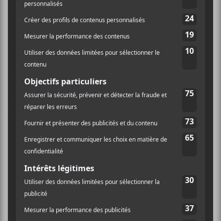
permet de chanter d’avantage sur
Dry Ice
et
New
Folds
. Sa dégaine n’est pas sans rappeller celle de
Cedric Bixler-Zavala de
Mars Volta
. Bref, rincez-vous
bien les oreilles les mélomanes!
Atsuko Chiba
a été rejoint par Étienne Lebel
(
TEKE::TEKE
) au trombone, Guillaume Garant à la
trompette et Vivianne Roy (
Laura Sauvage
,
Les Hay
Babies
) sur quelques chansons.