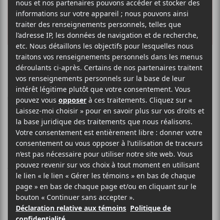
Écoute exclusive :
Trace par Atsuko
Chiba
Vendredi, Atsuko Chiba lancera son
deuxième album, Trace. Écoutez-le en
exclusivité avant sa parution ici!