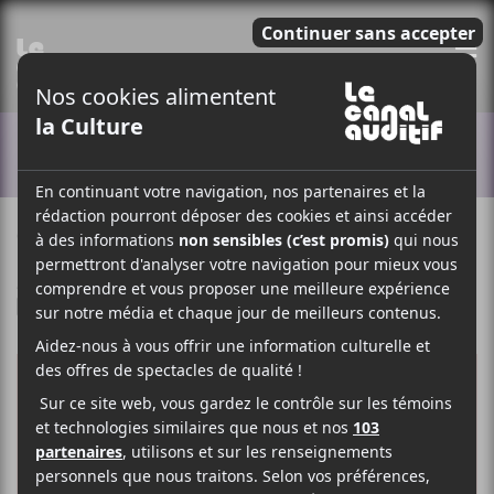
E
ACTUALITÉS
9 AVRIL 2019
LOUIS-PHILIPPE LABRÈCHE
PAR
/ ROCK
F
T
P
A
W
A
C
I
R
E
T
T
B
T
A
O
E
G
O
R
E
K
R