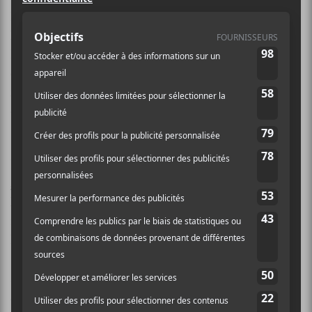
Le quintette montrélais
Atsuko Chiba
s’apprête à
lancer vendredi son deuxième album intitulé
Trace
.
Le groupe mélange aisément les styles de musique
comme le funk, le psychédélique et le post-rock. La
formation peut autant ressembler à
Tool
par moment
qu’à
Mogwai
à d’autres.
Pour lancer l’album,
le groupe jouera en compagnie de
…And You Will Know Us By the Trail of the Dead
lors du prochain festival Distorsion MTL. Ils
reviendront d’un périple de quelques semaines aux
États-Unis pour présenter Trace.
Sur ce nouvel album, le groupe continue d’essayer
différentes voies de création. Karim Lakhdar se