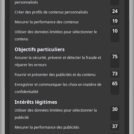
au Théâtre Rialto, à 17h00
| 5$
Hanorah
Le projet solo de Lizzy Hanley,
Hanorah
, a vu le jour
à un moment où elle cherchait un moyen de s’évader
des traumas de l’agression sexuelle. La musique est