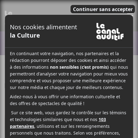
E
ACTUALITÉS
22 SEPTEMBRE 2020
ARTICLE SPONSORISÉ
PAR
/ FESTIVAL
F
T
P
A
W
A
C
I
R
E
T
T
B
T
A
O
E
G
O
R
E
K
R