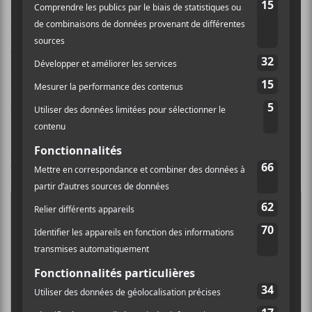
devenue pour la survivante le canal de transmission
de son message et de ses émotions. Le EP de 2019
For
the Good Guys and the Bad Guys
est la première
parution musicale de l’artiste : c’est un triomphe de
funk, de soul et de R&B. Pour les fans de
Joss Stone
,
Roxie Ray
et
Dominique Fils-Aimé
.
Infos et billets : En spectacle le
jeudi 24 septembre au
Théâtre Rialto à 17h00
| 5$