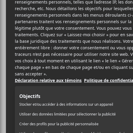
3 JUIN 2021
ARTICLE
PAR
SPONSORISÉ
/ AUTOCHTONE
/ FESTIVAL
/ INDIE
PARTAGER
F
T
P
A
W
A
C
I
R
E
T
T
B
T
A
O
E
G
O
R
E
K
R