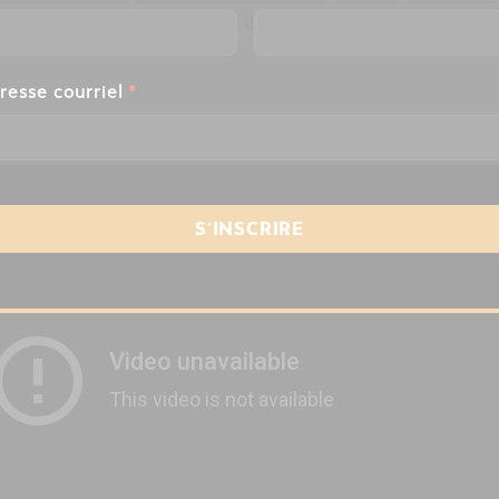
ëlle Saint-Pierre
. Un concert d’une richesse et d’une authen
resse courriel
*