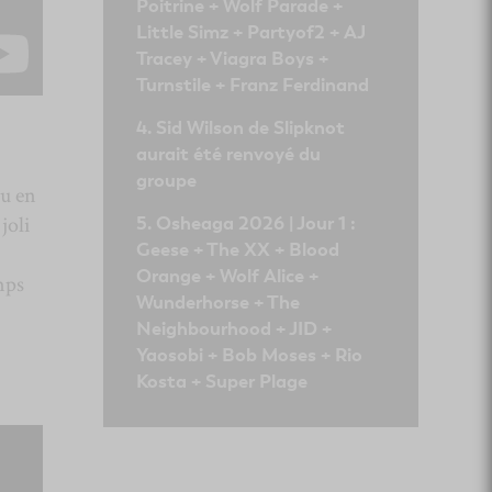
Poitrine + Wolf Parade +
Little Simz + Partyof2 + AJ
Tracey + Viagra Boys +
Turnstile + Franz Ferdinand
Sid Wilson de Slipknot
aurait été renvoyé du
groupe
u en
joli
Osheaga 2026 | Jour 1 :
Geese + The XX + Blood
Orange + Wolf Alice +
mps
Wunderhorse + The
Neighbourhood + JID +
Yaosobi + Bob Moses + Rio
Kosta + Super Plage