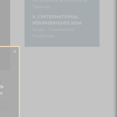
lors du Festival de la chanson de
Tadoussac
L’INTERNATIONAL
PÉRIPHÉRIQUES 2026
13 août - L’International
Périphérique
×
N
de
et
ive.
e les