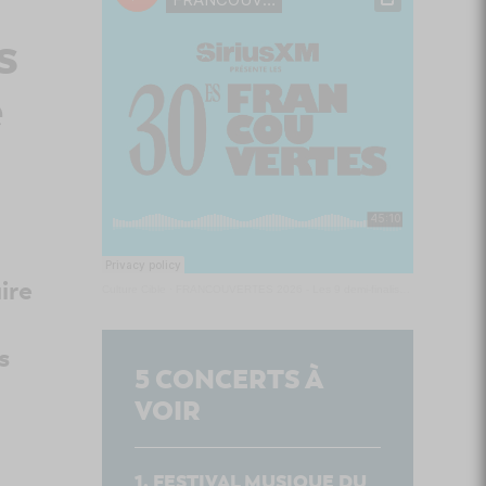
s
e
ire
Culture Cible
·
FRANCOUVERTES 2026 - Les 9 demi-finalistes analysés à chaud! | Culture Cible
s
5
CONCERTS À
VOIR
FESTIVAL MUSIQUE DU