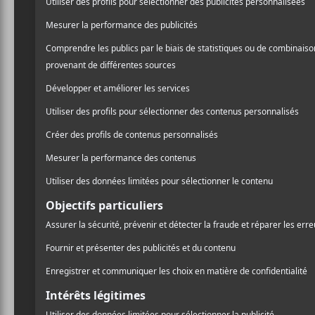
6 artiste
du Festi
Tadouss
Au Canal Auditif, 
reprennent cet été,
! À l’occasion de l
Tadoussac
, on ai
petits bijoux de 
BARRY PA