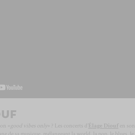
OUF
ion «
good vibes only
» ? Les concerts d’
Élage Diouf
en sont
ne de sa musique, mélangeant la world, la pop, le blues, le