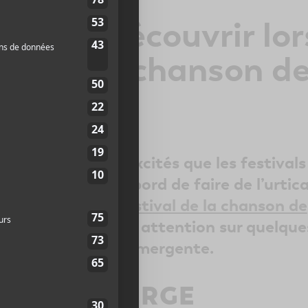
s à (re)découvrir lor
val de la chanson d
ac
on est tellement excités que les festivals
 qu’on est sur le bord de faire de l’urtica
a 37e édition du
Festival de la chanson de
merait attirer votre attention sur quelque
la programmation émergente.
QUIN ROBERGE