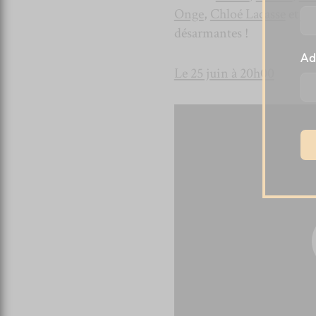
Onge
,
Chloé Lacasse
et
Jo
désarmantes !
Ad
Le 25 juin à 20h00