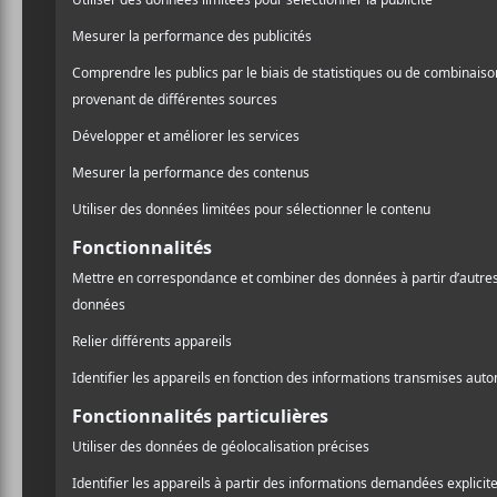
Barry Paquin Roberge
e
ses mélodies contagieuses,
Depuis leurs débuts, le tr
du rock glamour à la sauc
Exordium to Ecstasy
. Ret
Alexis Roberge, accompagn
flûte et au chant, de Jona
(
The
Breastfeeders
) à la b
Le 1er juillet à 21h30