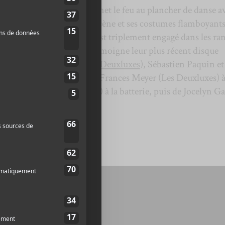
st le genre de groupe qui met le feu au plancher de danse a
 sa présence enjouée sur scène et ses costumes flamboyants
io a doublé de volume et s’est triplement engagé dans les ra
e disco-funk, comme en témoigne leur plus récent disque
rouvez Étienne Barry (
Les Deuxluxes
), Sébastien Paquin et
és de la délicieuse Anna Frances Meyer (Les Deuxluxes) à
than Lafrance (Muscadettes) à la batterie, puis de Jocelyn G
asse.