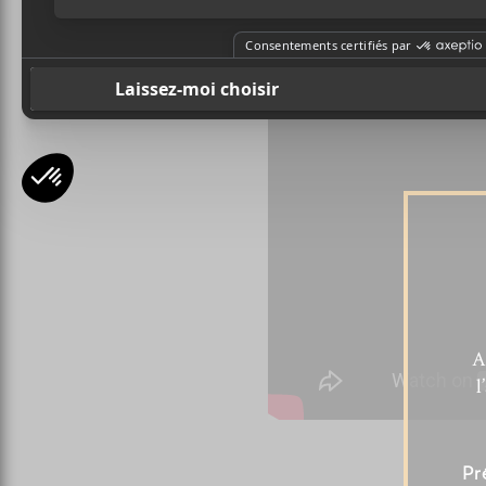
A
l
Pr