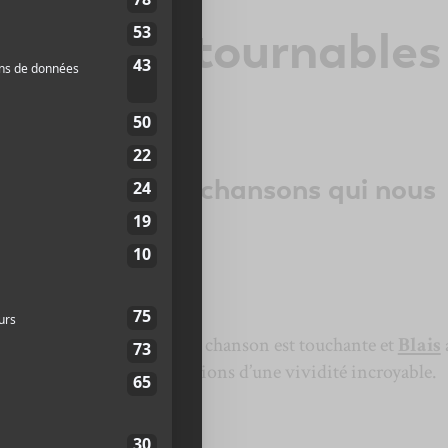
ns incontournables
er 2018
 sur 5 nouvelles chansons qui nous
février.
s —
Roses
cœur. L’histoire derrière la chanson est touchante et
Blais
nous communique des émotions d’une vividité incroyable.