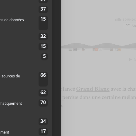
s
.
lleurs
de nouveau matériel qu’ont lancé
Grand Blanc
avec la ch
chanson atmosphérique et perdue dans une certaine mélan
ique de Camille Delvecchio.
urs
.