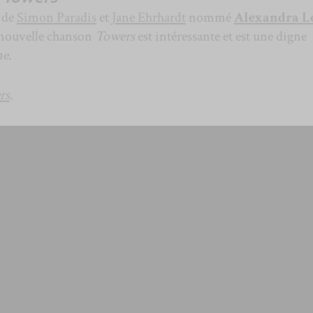
t de
Simon Paradis
et
Jane Ehrhardt
nommé
Alexandra L
 nouvelle chanson
Towers
est intéressante et est une digne
me
.
rs
.