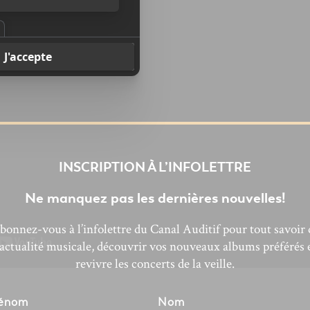
INSCRIPTION À L’INFOLETTRE
Ne manquez pas les dernières nouvelles!
bonnez-vous à l’infolettre du Canal Auditif pour tout savoir 
’actualité musicale, découvrir vos nouveaux albums préférés 
revivre les concerts de la veille.
énom
Nom