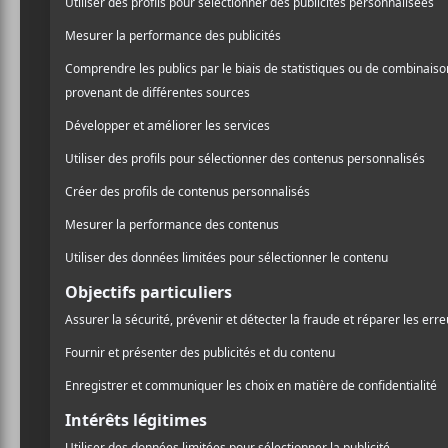
5 chanso
en févri
Un petit retour
ont marqués en 
Jean-Michel Blai
Une pièce qui va droit au 
ses doigts de magiciens 