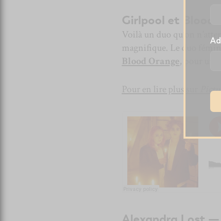
Girlpool et Bloo
Voilà un duo qu’on n’attend
Ad
magnifique. Le duo fémi
Blood Orange
, pour une
Pour en lire plus sur
Pictu
Alexandra Lost 