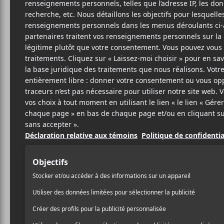
2 MARS 2018
LOUIS-PHILIPPE
PAR
LABRÈCHE
PARTAGER
F
T
P
A
W
A
C
I
R
E
T
T
B
T
A
O
E
G
O
R
E
K
R