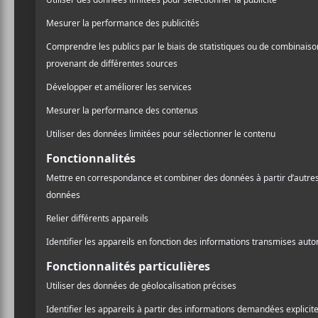
Pour en lire plus sur
Rose
Grand Blanc —
Ai
C’est presque 10 minutes 
Ailleurs
. Une magnifique 
portée par la voix magnif
Pour en lire plus sur
Aille