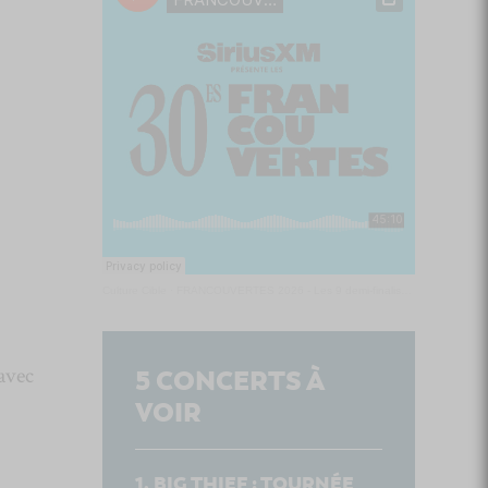
Culture Cible
·
FRANCOUVERTES 2026 - Les 9 demi-finalistes analysés à chaud! | Culture Cible
avec
5
CONCERTS À
VOIR
BIG THIEF : TOURNÉE