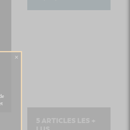
×
de
et
5
ARTICLES LES +
LUS