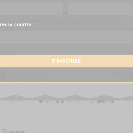
d Orange —
Picturesong
ait pas du tout et pourtant le résultat est tout à fait
resse courriel
*
nin
Girlpool
s’est allié à Dev Hynes, mieux connu sous le
 chanson franchement réussie.
resong
.
—
Towers