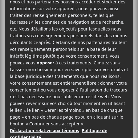
Le rappeur suédois
Yung Lean
sera en ville dans le
cadre d’un concert au MTELUS pour présenter les
morceaux de son dernier album
Jonatan
.
66$
Evenko
MTELUS
59 Rue St-Catherine Est
Montréal
,
H2X 1K5
Canada
1-855-790-1245
Voir Lieu site web