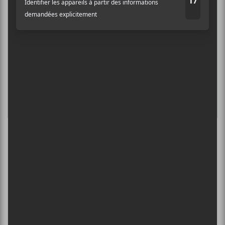
SPERGY + 070 SHAKE
Nom
6 août - Centre Bell
ÎLESONIQ 2026
8 août - Parc Jean-Drapeau
Adresse courriel
*
L’INTERNATIONAL PÉRIPHÉRIQUES
2026
13 août - L’International Périphérique