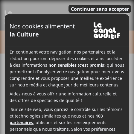
E
CALENDRIER
Cet évènement est passé.
Yung Lean au MTELUS
2025-10-21
20:00
22:30
@
–