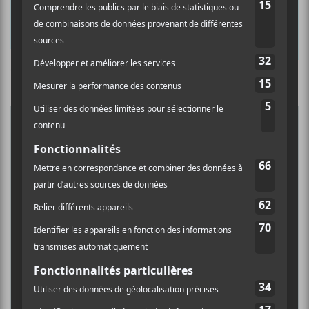
×
Culture Cible
·
FRANCOUVERTES 2026 - Les 9 demi-finalistes analysés à chaud! | Culture Cible
INSCRIPTION À L’INFOLETTRE
Ne manquez pas les dernières
nouvelles!
5
CONCERTS À VOIR
Abonnez-vous à l’infolettre du Canal
Auditif pour tout savoir de l’actualité
BIG THIEF : TOURNÉE SOMERSAULT
musicale, découvrir vos nouveaux
SLIDE 360
albums préférés et revivre les
4 août - L’Olympia de Montréal
concerts de la veille.
FESTIVAL MUSIQUE DU BOUT DU
MONDE 2026
Prénom
6 août - Yung Lean au MTELUS
DANIEL CAESAR : TOURNÉE SONS OF