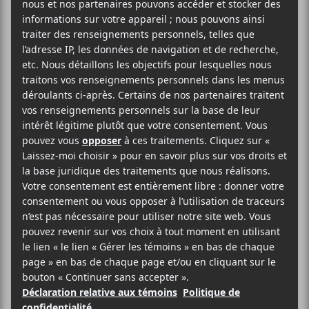
Le groupe irlandais d’électropunk,
YARD
, sera en
concert le 23 juillet à 20h30 à l’Escogriffe Bar
Spectacle de Montréal avec
SAMWOY
en
première partie.
24,56$
Blue Skies Turn Black
l’Escogriffe Bar Spectacle
4461 Saint-Denis
Montreal
,
H2J 2L2
CA
+ Google Map