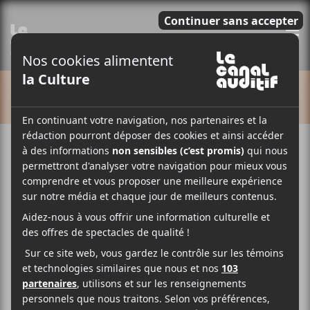
E
CALENDRIER
Cet évènement est passé.
YARD | SAMWOY
23 juillet
20:30
23:00
@
–