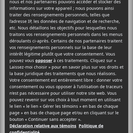
Yann Perreau
présentera son nouveau spectacle,
Yann Solo
, le 30 octobre prochain à la Sala Rossa
dès 20h.
40$
La Sala Rossa
4848 Boul. St-Laurent
Montréal
,
H2T 1R5
Canada
514-844-4227
Voir Lieu site web
Billets