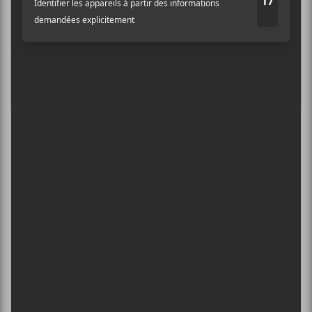
SEMAINE 2
13 août - Yann Perreau : Yann Solo
L’INTERNATIONAL PÉRIPHÉRIQUES
2026
13 août - L’International Périphérique