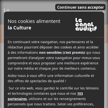
E
CALENDRIER
Cet évènement est passé.
Yann Perreau : Yann Solo
2025-10-30
20:00
23:00
@
–