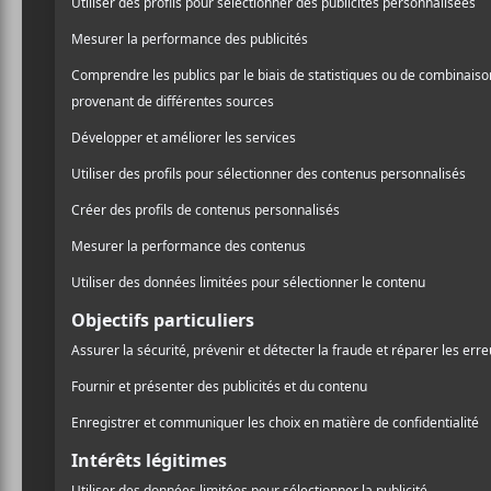
Noël dans le parc est de retour cette anné
Kirouac & Kodakludo, Lary Kidd et invités ser
18h30 : Xela Edna & Eius Echo
19h15 : Emma Beko
20h : Kirouac & Kodakludo
21h30 : Lary Kidd + invités
AJOUTER AU CALENDRIER
DÉTAILS
LIEU
Place Émil
Date :