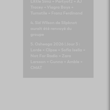
Little Simz + Partyof2 + AJ
Tracey + Viagra Boys +
Turnstile + Franz Ferdinand
Sid Wilson de Slipknot
aurait été renvoyé du
groupe
Osheaga 2026 | Jour 3 :
Lorde + Clipse + Sofia Isella +
Not For Radio + Zara
Larsson + Gunna + Amble +
CMAT