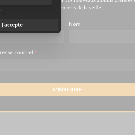
’actualité musicale, découvrir vos nouveaux albums préférés 
revivre les concerts de la veille.
énom
Nom
resse courriel
*