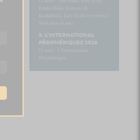
et
13 août - Xela Edna, Eius Echo,
Emma Beko, Kirouac &
Kodakludo, Lary Kidd et invités à
Noël dans le parc
L’INTERNATIONAL
PÉRIPHÉRIQUES 2026
13 août - L’International
Périphérique