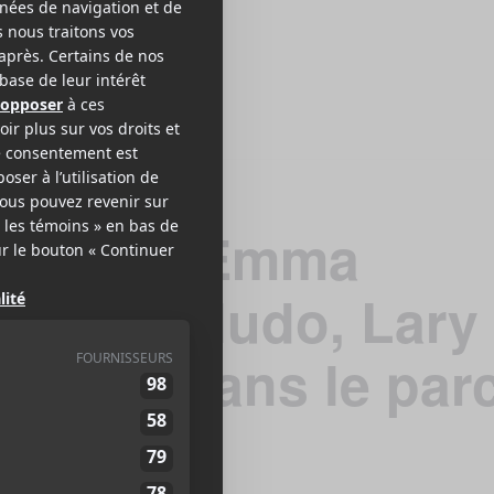
us Echo, Emma
& Kodakludo, Lary
 à Noël dans le par