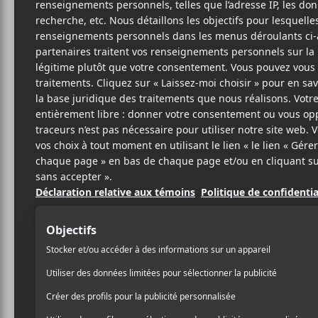
Cet évènement est passé.
Xela Edna, Ei
Beko, Kirouac 
Kidd et invités
2021-12-11 @ 18:30
-
23:30
GRATUIT