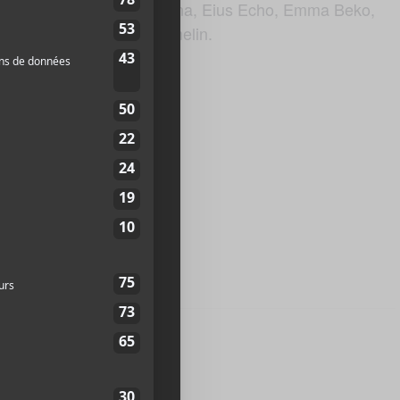
e. Le 11 décembre, Xela Edna, Eius Echo, Emma Beko,
ont à la Place Émilie Gamelin.
ie-Gamelin