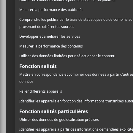
1500, Rue B
2021-12-11
Montréal
,
Q
Heure :
Canada
+ 
18:30 - 23:30
Prix :
Gratuit
Catégorie d’Évènement:
Spectacle
Site :
https://noeldansleparc.com/spectac
les-2021/?
fbclid=IwAR01kqJPMAtc0yNfaaOO
2rK3S3gbQF8o5TRPnCfq6TRRsK
gPdkWsr6jlsUA
Efy Hecks : Somnifère en Supplémentaire 
A