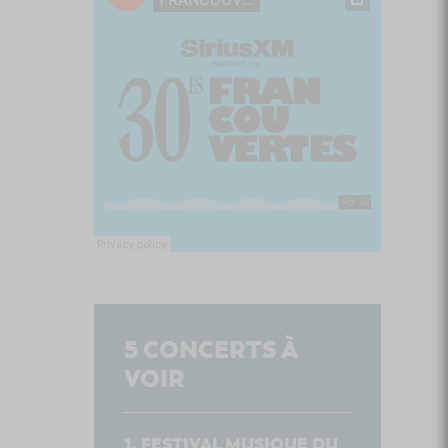
Culture Cible
·
FRANCOUVERTES 2026 - Les 9 demi-finalistes analysés à chaud! | Culture Cible
5
CONCERTS À
VOIR
FESTIVAL MUSIQUE DU