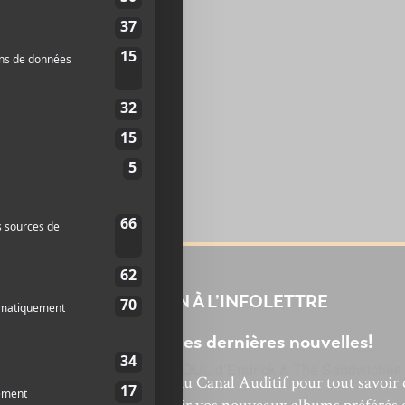
erri
H2L 2C4
uébec
Google Map
INSCRIPTION À L’INFOLETTRE
Ne manquez pas les dernières nouvelles!
au Ministère
SUNNY SOUL d’Endrick & The Sandwiches
bonnez-vous à l’infolettre du Canal Auditif pour tout savoir 