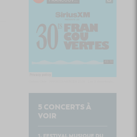
Culture Cible
·
FRANCOUVERTES 2026 - Les 9 demi-finalistes analysés à chaud! | Culture Cible
5
CONCERTS À
VOIR
FESTIVAL MUSIQUE DU