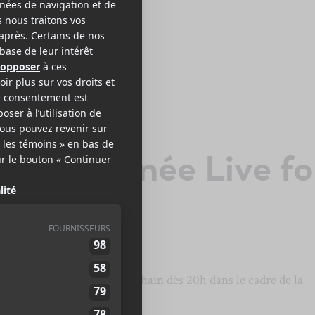
ls : tournée Live fo
e mardi 12 novembre prochain dès 20h dans le cadre de la