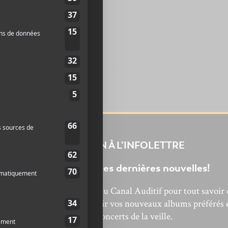
INSCRIPTION À L’INFOLETTRE
Ne manquez pas les dernières nouvelles!
bonnez-vous à l’infolettre du Canal Auditif pour tout savoir 
’actualité musicale, découvrir vos nouveaux albums préférés 
revivre les concerts de la veille.