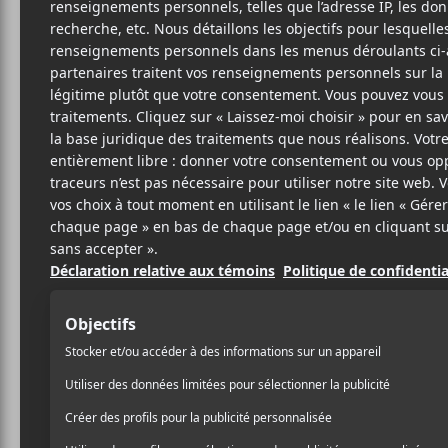
Cet évènement est passé.
Thee Sacred Sou
You
2024-11-12
20:00
23:00
@
–
Thee Sacred Souls
sera de passage au MTELUS l
tournée
Live for You
.