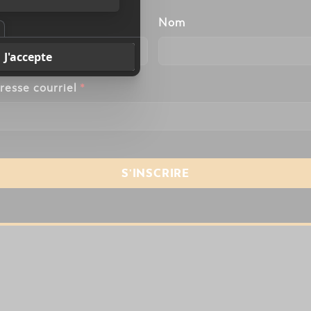
énom
Nom
resse courriel
*