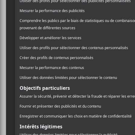
50.90$
Evenko
MTELUS
59 Rue St-Catherine Est
Montréal
,
H2X 1K5
Canada
1-855-790-1245
Voir Lieu site web
Billets