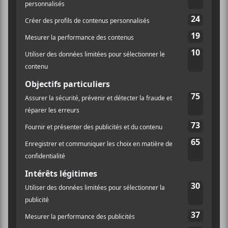
LIEU
Place Bell
1950 rue Claude-Gagné
Laval
,
H7N 0E4
Canada
+ Google Map
Québec
Téléphone
1-855-595-2200
Voir Lieu site web
Festival Nuits d’Afrique 2023 : Saïd
Blondshell +
Hello Mary
Mesnaoui & Transe Gnawa Fusion