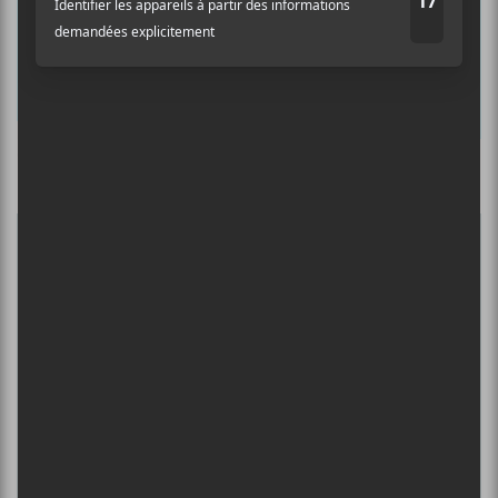
Prénom
Nom
Culture Cible
·
FRANCOUVERTES 2026 - Les 9 demi-finalistes analysés à chaud! | Culture Cible
Adresse courriel
*
5
CONCERTS À VOIR
DANIEL CAESAR : TOURNÉE SONS OF
SPERGY + 070 SHAKE
6 août - Centre Bell
ÎLESONIQ 2026
8 août - Parc Jean-Drapeau