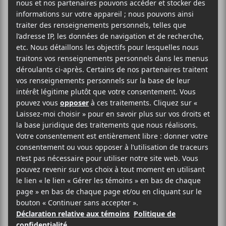
Jonny Greenwood et Tom Skinner sera de retour
dans la grande région montréalaise avec un arrêt à la
Place Bell le 15 juillet prochain.
AJOUTER AU CALENDRIER
DÉTAILS
ORGANISATEUR
Evenko
Date :
2023-07-15
Heure :
20:00 - 23:00
Catégorie
d’Évènement: