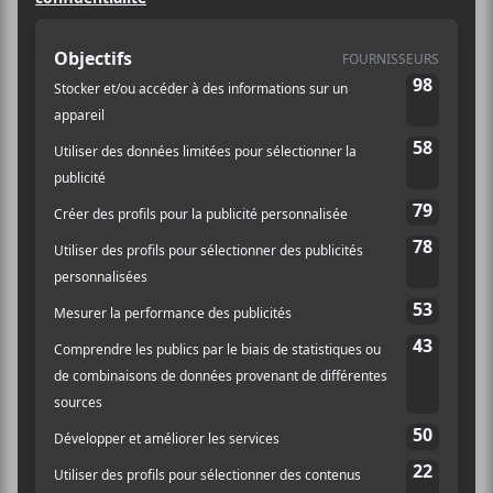
Spectacle
Site :
https://evenko.ca/fr/ev
enements/51752/the-
smile/place-bell/07-
15-2023