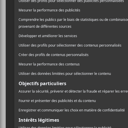
evenko
MTELUS
59 Rue St-Catherine Est
Montréal
,
H2X 1K5
Canada
1-855-790-1245
Voir Lieu site web
Billets