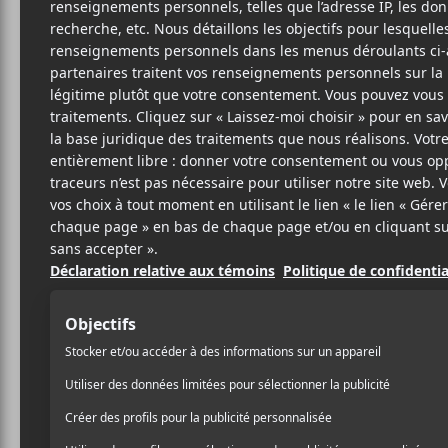
Cet évènement est passé.
The Pogues : 40
Rum Sodomy & 
2025-09-12
20:00
23:00
@
–
The Pogues
fêtera le 40e anniversaire de
Rum S