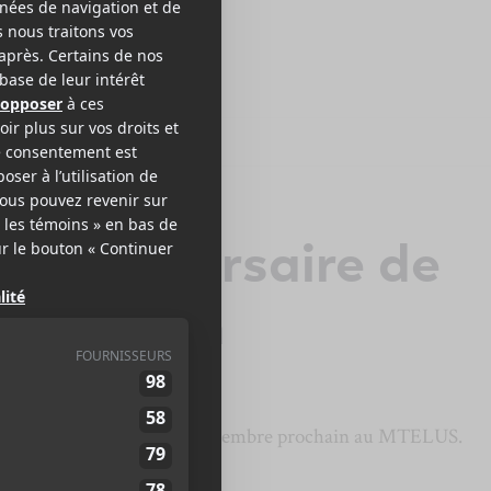
e anniversaire de
the Lash
odomy & the Lash
le 12 septembre prochain au MTELUS.