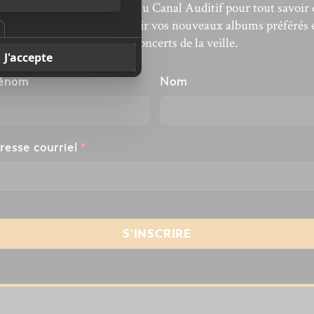
bonnez-vous à l’infolettre du Canal Auditif pour tout savoir 
’actualité musicale, découvrir vos nouveaux albums préférés 
revivre les concerts de la veille.
énom
Nom
resse courriel
*