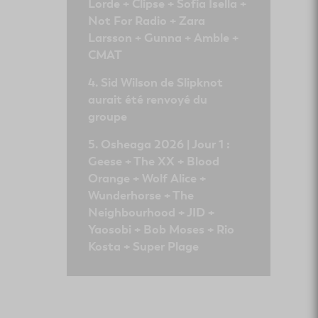
Lorde + Clipse + Sofia Isella +
Not For Radio + Zara
Larsson + Gunna + Amble +
CMAT
Sid Wilson de Slipknot
aurait été renvoyé du
groupe
Osheaga 2026 | Jour 1 :
Geese + The XX + Blood
Orange + Wolf Alice +
Wunderhorse + The
Neighbourhood + JID +
Yaosobi + Bob Moses + Rio
Kosta + Super Plage