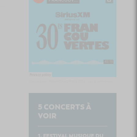
Culture Cible
·
FRANCOUVERTES 2026 - Les 9 demi-finalistes analysés à chaud! | Culture Cible
5
CONCERTS À
VOIR
FESTIVAL MUSIQUE DU