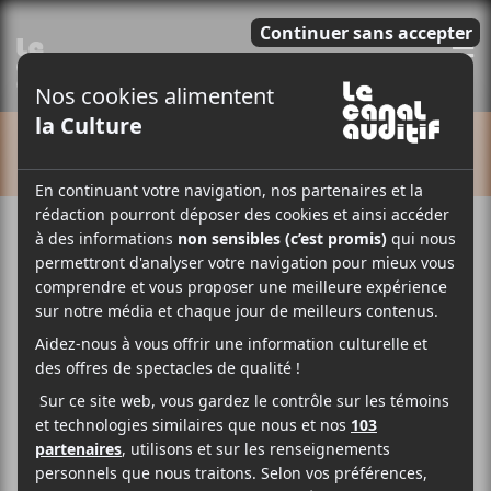
E
CALENDRIER
Cet évènement est passé.
The Box
2025-06-07
20:00
23:00
@
–