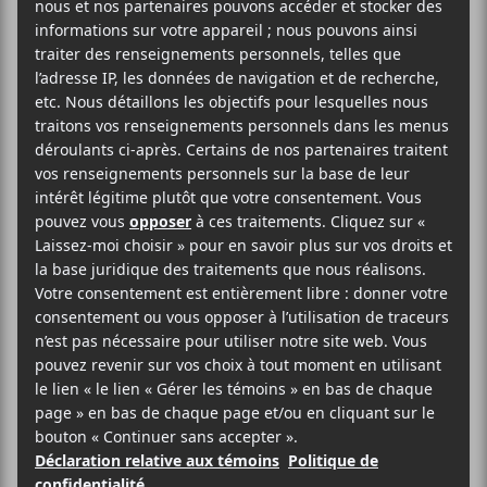
Le groupe montréalais
The Box
sera en concert au
Théâtre Jean-Duceppe le 7 juin prochain pour
revisiter son catalogue.
Théâtre Jean-Duceppe
175 rue Sainte-Catherine Ouest
Montréal
,
H2X 1Z8
Québec
Canada
+ Google Map
(514) 842-2112
Voir Lieu site web