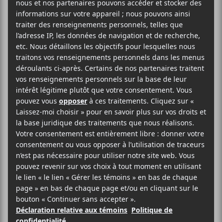
Land of Talk
28 février
20:00
23:00
@
–
The Barr Brothers
présentera son nouvel album,
Let It Hiss
au MTELUS le samedi 28 février 2026
dès 20h. Le concert avait d’abord été annoncé pour
le 29 novembre 2025.
Land of Talk
sera en
première partie.
Evenko
MTELUS
59 Rue St-Catherine Est
Montréal
,
H2X 1K5