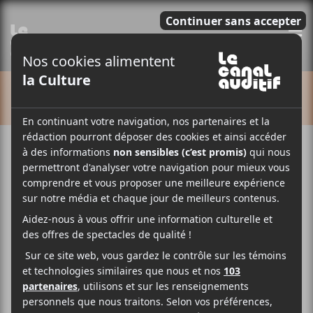
E
CALENDRIER
Cet évènement est passé.
The Barr Brothers :
tournée Let It Hiss +