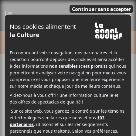
E
CALENDRIER
Cet évènement est passé.
Teen Mortgage | Tournée
Devil Ultrasonic