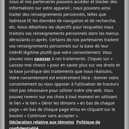
2025-10-01
20:00
23:00
@
–
Le duo punk américain Teen Mortgage sera en
concert à la Toscadura au début du mois d’octobre
prochain. La formation sera accompagnée par The
OBGMs et les Montréalais de No Waves.
30.20$
Blue Skies Turn Black
Toscadura
4388 Saint-Laurent
Montreal
,
H2W 1Z5
Quebec
Canada