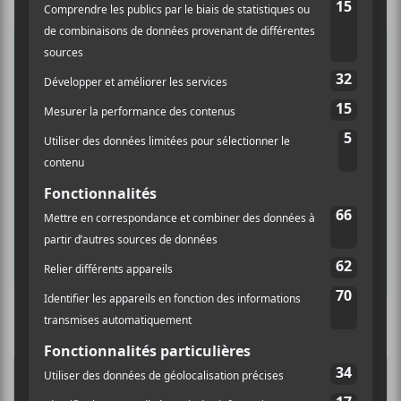
×
INSCRIPTION À L’INFOLETTRE
Ne manquez pas les dernières
nouvelles!
Abonnez-vous à l’infolettre du Canal
Auditif pour tout savoir de l’actualité
musicale, découvrir vos nouveaux
albums préférés et revivre les
concerts de la veille.
Culture Cible
·
FRANCOUVERTES 2026 - Les 9 demi-finalistes analysés à chaud! | Culture Cible
Prénom
5
CONCERTS À VOIR