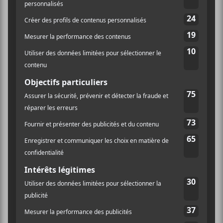
Ripcordz, Random Killing, Faze & Unwanted
Promised
Noise
Jetpacks