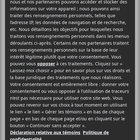
L’Impératrice sera de passage à Montréal dans le
cadre de sa tournée Tako Tsbuo Tour 2022 le samedi
9 avril 2022 au MTelus. Kate Bollinger sera aussi de
la partie.
Portes : 19h
Spectacle : 20h
AJOUTER AU CALENDRIER
DÉTAILS
ORGANISATEUR
Evenko
Date :
2022-04-09