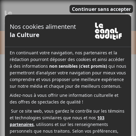
E
CALENDRIER
Cet évènement est passé.
Tako Tsubo Tour 2022 de
L’Impératrice
2022-04-09 @ 20:00
-
23:00
120,25$