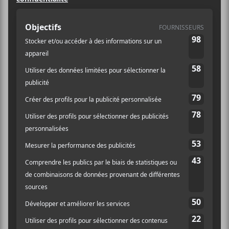
Heure :
20:00 - 23:00
Prix :
120,25$
Catégorie
d’Évènement:
Spectacle
Site :
https://www.ticketmast
er.ca/event/31005871
A8590B3D?lang=fr-
ca&brand=evenko
LIEU
We Were
Punk Week-End – Dayglo Abortions,