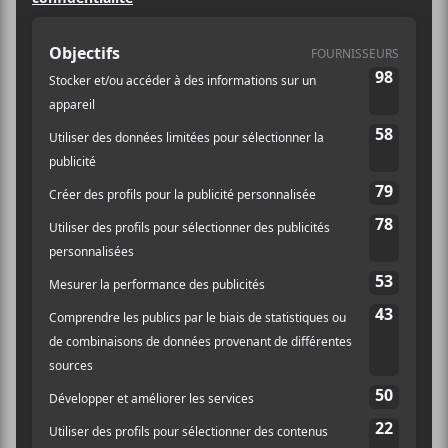
Catégorie d’Évènement:
Spectacle
Site :
https://www.lestudiotd.com/fr/Accueil/Spectacle/1
987?
utm_source=culturecible&utm_medium=300x600
&utm_campaign=2023_01_16_mediapartner_mkt
g_adhoc_fijm_quartier-des-spectacles_always-
on_na_na_all_culturecible-tabi-
yosha&utm_term=fr&utm_content=banniere
LIEU
Le Studio TD
Bambies, White Knuckle et
Artikfest 2024
Ultraptérodactyle