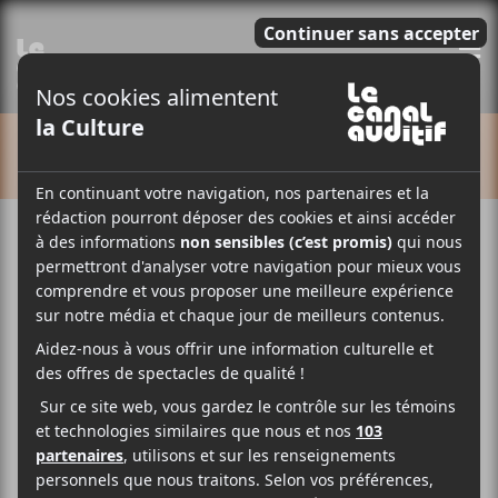
E
CALENDRIER
Cet évènement est passé.
Täbï Yösha : Série Libre
2024-02-15 @ 20:00
-
22:30
GRATUIT
Dans le cadre des concerts Série Libre,
Täbï Yösha