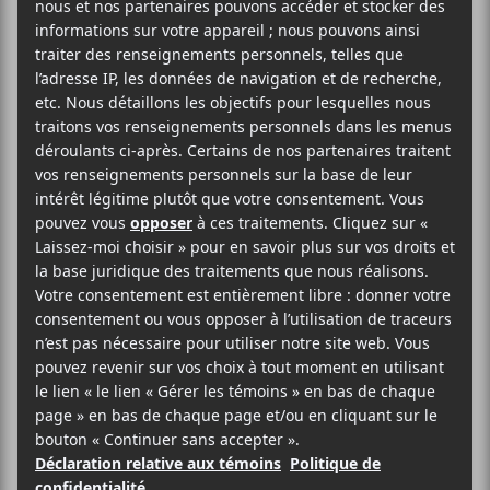
présentera un concert gratuit au Studio TD le 15
février prochain dès 20h. Premier arrivé, premier
servi.
AJOUTER AU CALENDRIER
DÉTAILS
Date :
2024-02-15
Heure :
20:00 - 22:30
Prix :
Gratuit