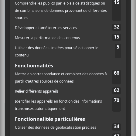
×
INSCRIPTION À L’INFOLETTRE
Ne manquez pas les dernières
nouvelles!
Abonnez-vous à l’infolettre du Canal
Auditif pour tout savoir de l’actualité
musicale, découvrir vos nouveaux
albums préférés et revivre les
Culture Cible
·
FRANCOUVERTES 2026 - Les 9 demi-finalistes analysés à chaud! | Culture Cible
concerts de la veille.
Prénom
5
CONCERTS À VOIR
Nom