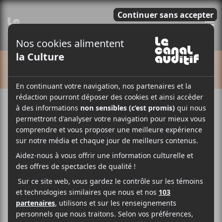
E
CALENDRIER
Cet évènement est passé.
Sympa César : lancement
de Fluid-e