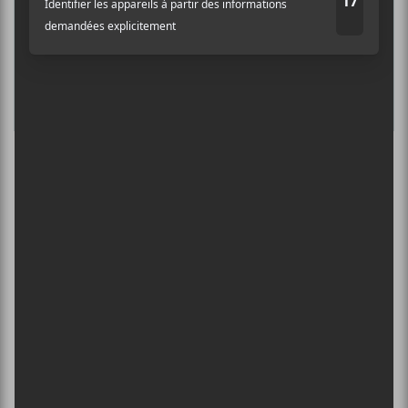
8 août - Parc Jean-Drapeau
L’INTERNATIONAL PÉRIPHÉRIQUES
2026
13 août - L’International Périphérique