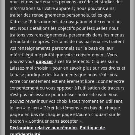
17 janvier
20:30
21:00
@
–
Sympa César
lancera son nouvel EP,
Fluid-e
, le 17
janvier prochain à 20h30 au Verre Bouteille.
15$
Verre Bouteille
2112 Avenue du Mont-Royal Est
Montréal
,
H2H 1J8
Canada
514-521-9409
Voir Lieu site web
Billets