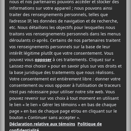
La Tulipe à 20h. Des artistes invités prendront aussi
part à la soirée.
Portes : 19h
Spectacle : 20h
AJOUTER AU CALENDRIER
DÉTAILS
ORGANISATEUR
Blue Skies Turn Black
Date :
2022-10-13
Heure :
20:00 - 23:00