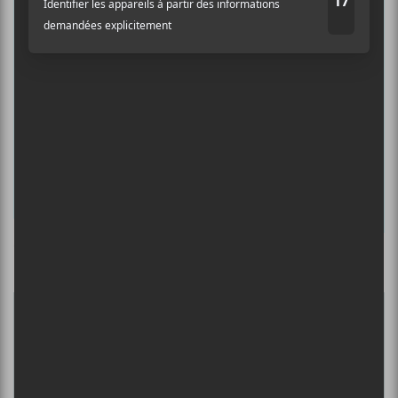
albums préférés et revivre les
concerts de la veille.
Prénom
Nom
Adresse courriel
*
Culture Cible
·
FRANCOUVERTES 2026 - Les 9 demi-finalistes analysés à chaud! | Culture Cible
5
CONCERTS À VOIR
DANIEL CAESAR : TOURNÉE SONS OF