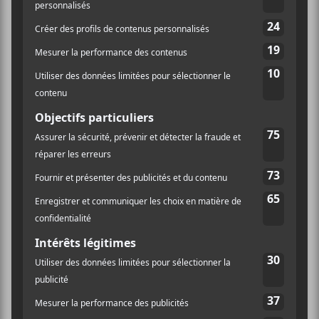
LIEU
La Tulipe
4530 Avenue Papineau
Montréal
,
H2H 1V3
Canada
+ Google Map
Téléphone
514-529-5000
Voir Lieu site web
OFF JAZZ 2022 – Jour 7
OFF JAZZ 2022 – Jour 8