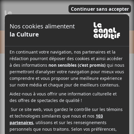
E
CALENDRIER
Cet évènement est passé.
Suuns et invités
2022-10-13 @ 20:00
-
23:00
26,75$
Suuns
sera en spectacle le jeudi 13 octobre 2022 à