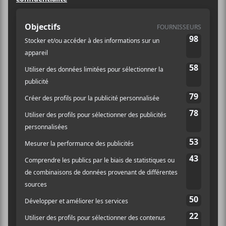
Prix :
26,75$
Catégorie
d’Évènement:
Spectacle
Site :
https://latribu-
latulipe.tuxedobillet.co
m/La%20Tulipe/suuns
-
octobre/20221013200
000