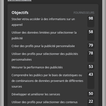
La Sala Rossa
4848 Boul. St-Laurent
Montréal
,
H2T 1R5
Canada
514-844-4227
Voir Lieu site web
Billets
AJOUTER AU CALENDRIER