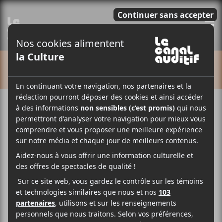
E
CALENDRIER
Cet évènement est passé.
Suoni Per Il Popolo 2026 |
Rough Spells + Poolgirl +