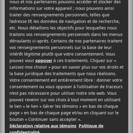
Margaret Tracteur +
Bianca Supercell : À bas
le patriarcat!
20 juin
20:30
23:00
@
–
Rough Spells
sera en concert dans le cadre de
Suoni Per Il Popolo à la Sala Rossa le 20 juin avec
Poolgirl
,
Margaret Tracteur
et
Bianca
Supercell
. Ce sear aussi le lancement du magazine
Adobo
.
27$
Suoni Per IL Popolo
Voir le site Organisateur