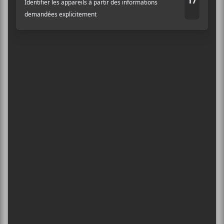
BIG THIEF : TOURNÉE SOMERSAULT
SLIDE 360
Adresse courriel
*
4 août - L’Olympia de Montréal
FESTIVAL MUSIQUE DU BOUT DU
MONDE 2026
6 août - Suoni Per Il Popolo 2026 | Rough Spells +
Poolgirl + Margaret Tracteur + Bianca Supercell : À
bas le patriarcat!
DANIEL CAESAR : TOURNÉE SONS OF
SPERGY + 070 SHAKE
6 août - Centre Bell
ÎLESONIQ 2026
8 août - Parc Jean-Drapeau
L’INTERNATIONAL PÉRIPHÉRIQUES
2026