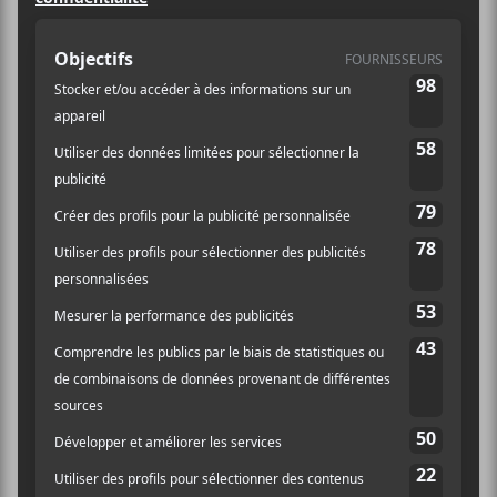
Spectacle
Site :
https://lepointdevent
e.com/billets/sonreal
-le-belmont-montreal
LIEU