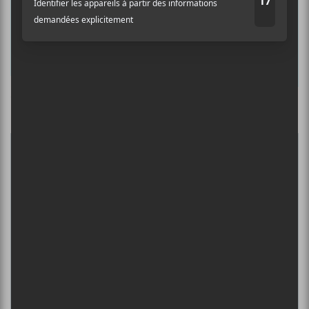
Nom
Culture Cible
·
FRANCOUVERTES 2026 - Les 9 demi-finalistes analysés à chaud! | Culture Cible
Adresse courriel
*
5
CONCERTS À VOIR
BIG THIEF : TOURNÉE SOMERSAULT
SLIDE 360
4 août - L’Olympia de Montréal
FESTIVAL MUSIQUE DU BOUT DU
MONDE 2026
6 août - SonReal