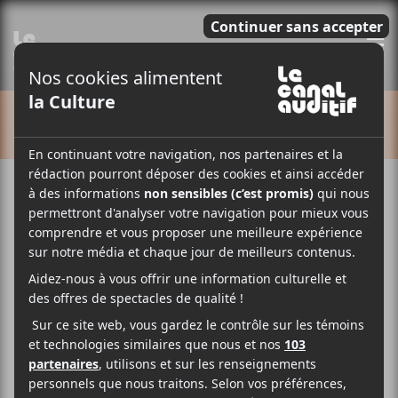
E
CALENDRIER
Cet évènement est passé.
SonReal
2023-03-21 @ 20:00
-
23:00
29.75$
SonReal sera en concert au Belmont le 21 mars