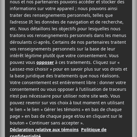
2023 prochain dès 20h.
AJOUTER AU CALENDRIER
DÉTAILS
ORGANISATEURS
Evenko
Date :
Greenland
2023-03-21
Heure :
20:00 - 23:00
Prix :
29.75$
Catégorie
d’Évènement: