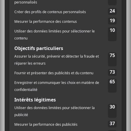
Le Belmont
4483 Boul. St-Laurent
Montréal
,
H2W 1Z8
Canada
+ Google Map
Téléphone
514-845-8443
Voir Lieu site web
Lancement de
Les Francouvertes 2023 |
Préliminaires : Jeanne Côté, Renaud
l’album Giggles de
Gratton et Katia Rock
Miss Sassoeur