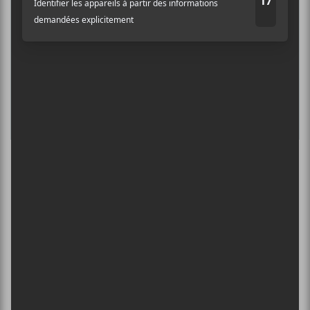
INTERNATIONAL DE MONTGOLFIÈRES
DE SAINT-JEAN-SUR-RICHELIEU : FIN DE
SEMAINE 2
13 août - Social Distortion
L’INTERNATIONAL PÉRIPHÉRIQUES
2026
13 août - L’International Périphérique