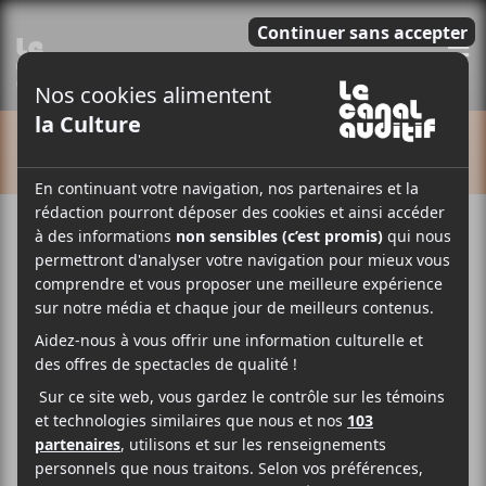
E
CALENDRIER
Cet évènement est passé.
Social Distortion
17 juillet
20:00
23:00
@
–