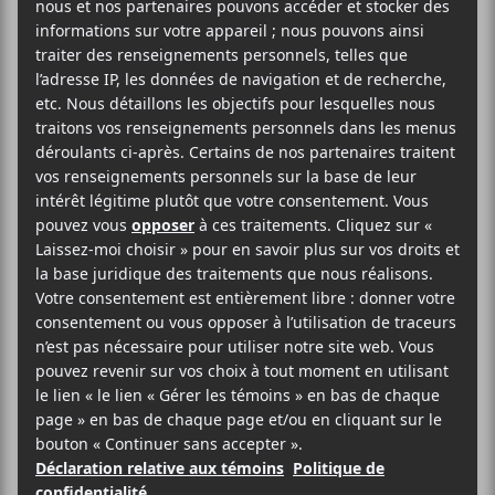
Le groupe
Social Distortion
sera en concert dans
le cadre de leur tournée
Born To Kill World
le 17
juillet au MTELUS.
Evenko
MTELUS
59 Rue St-Catherine Est
Montréal
,
H2X 1K5
Canada
1-855-790-1245
Voir Lieu site web
Billets