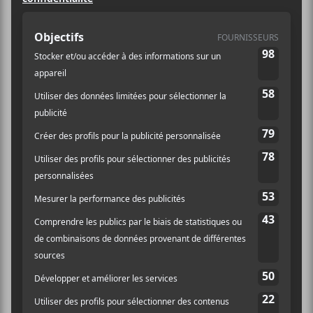
d’Évènement:
Spectacle
Site :
https://www.ticketmast
er.ca/event/31005B73
9F5337BA?lang=fr-
ca&brand=placebell