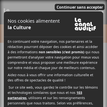
E
CALENDRIER
Cet évènement est passé.
Slow Rush Tour de Tame Impala
2022-03-10 @ 20:00
-
23:30
GRATUIT
Tame Impala
se lance dans une tournée nord-