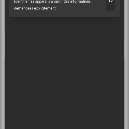
Prénom
Nom
Culture Cible
·
FRANCOUVERTES 2026 - Les 9 demi-finalistes analysés à chaud! | Culture Cible
Adresse courriel
*
5
CONCERTS À VOIR
DANIEL CAESAR : TOURNÉE SONS OF
SPERGY + 070 SHAKE
6 août - Centre Bell
ÎLESONIQ 2026
8 août - Parc Jean-Drapeau