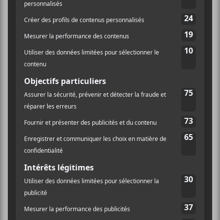
LIEU
Place Bell
1950 rue Claude-Gagné
Laval
,
H7N 0E4
Canada
+ Google Map
Québec
Téléphone
1-855-595-2200
Voir Lieu site web
JP «Le Pad» Tremblay
JP « Le Pad » Tremblay