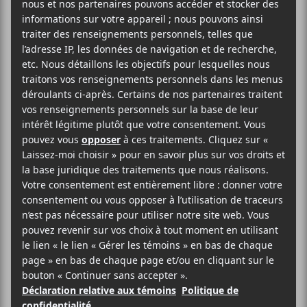
américaine et il effectuera un arrêt à la Place Bell le
10 mars prochain.
AJOUTER AU CALENDRIER
DÉTAILS
ORGANISATEUR
Evenko
Date :
2022-03-10
Heure :
20:00 - 23:30
Prix :
Gratuit
Catégorie