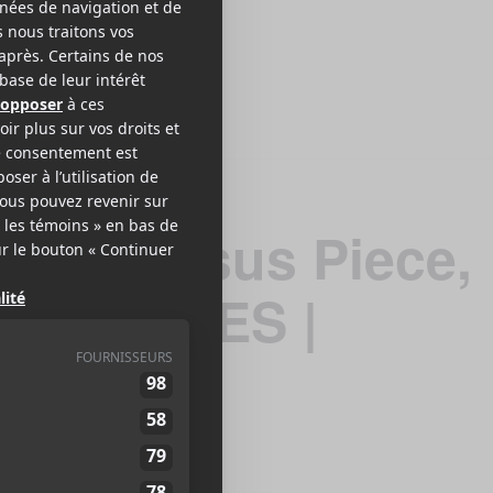
ody, Jesus Piece,
TRiPPJONES |
a