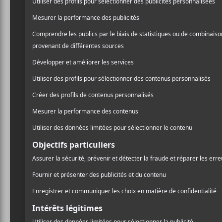
,
,
,
Show Me The Body
Jesus Piece
Scowl
Z
Corona le dimanche 19 mars 2023 à 19h.
Portes : 18h
Spectacle : 19h
AJOUTER AU CALENDRIER
DÉTAILS
Date :
2023-03-19
Heure :
19:00 - 23:00