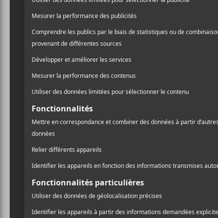
Catégorie d’Évènement:
Spectacle
Site :
https://www.evenko.ca/fr/evenements/50310/show
the-body/theatre-corona/03-19-2023
LIEU
Théâtre Beanfield / Corona
2490, rue Notre-Dame Ouest
Montréal
,
H3J 1N5
Canada
+ Google Map
Québec
Téléphone
1-855-310-2525
Voir Lieu site web