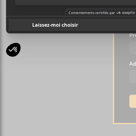
A
Cindy Lee
l
Pr
Ad