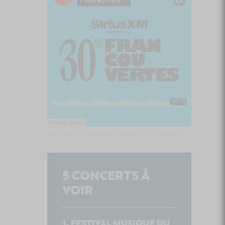
Culture Cible
·
FRANCOUVERTES 2026 - Les 9 demi-finalistes analysés à chaud! | Culture Cible
5
CONCERTS À
VOIR
FESTIVAL MUSIQUE DU