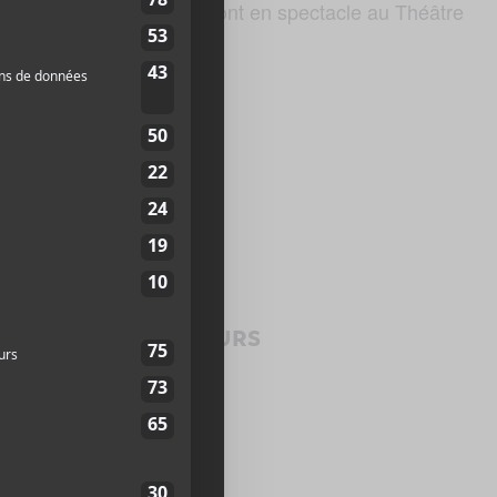
et
seront en spectacle au Théâtre
ulu
TRiPPJONES
ORGANISATEURS
Extensive Enterprise
Evenko