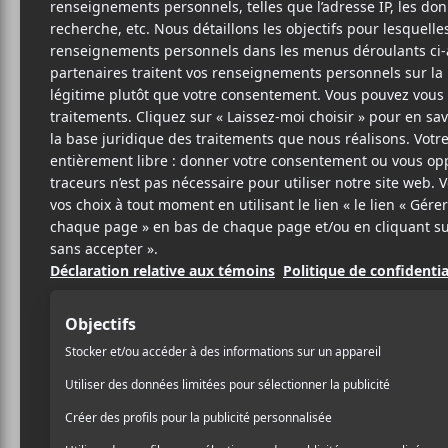
Cet évènement est passé.
Show Me The B
Scowl, Zulu, 
Théâtre Coron
2023-03-19 @ 19:00
-
23:00