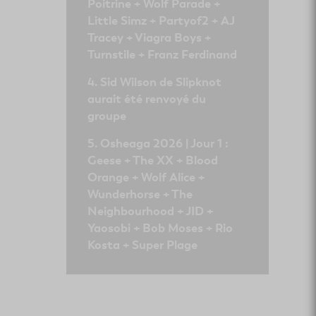
Poitrine + Wolf Parade +
Little Simz + Partyof2 + AJ
Tracey + Viagra Boys +
Turnstile + Franz Ferdinand
Sid Wilson de Slipknot
aurait été renvoyé du
groupe
Osheaga 2026 | Jour 1 :
Geese + The XX + Blood
Orange + Wolf Alice +
Wunderhorse + The
Neighbourhood + JID +
Yaosobi + Bob Moses + Rio
Kosta + Super Plage