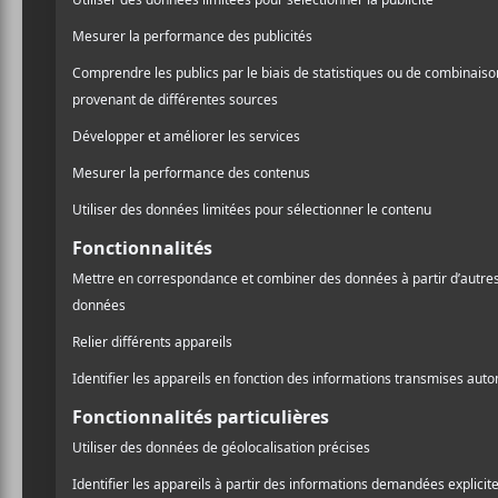
LIEU
Spectacle virtuel
The 
Vitrine Musique Autochtone –
NINAN
Foufs
A
l
Pr