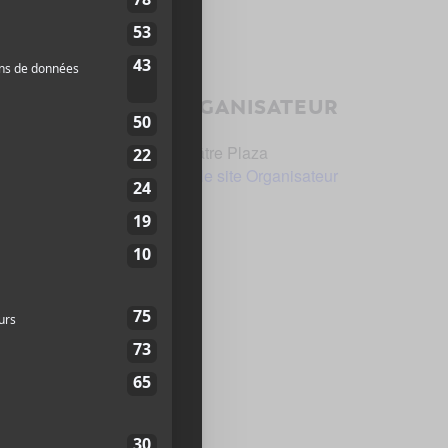
ORGANISATEUR
Théâtre Plaza
Voir le site Organisateur
vènement:
evente.com/billets/tp