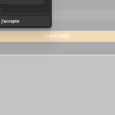
resse courriel
*