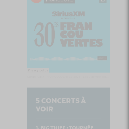
Culture Cible
·
FRANCOUVERTES 2026 - Les 9 demi-finalistes analysés à chaud! | Culture Cible
5
CONCERTS À
VOIR
BIG THIEF : TOURNÉE