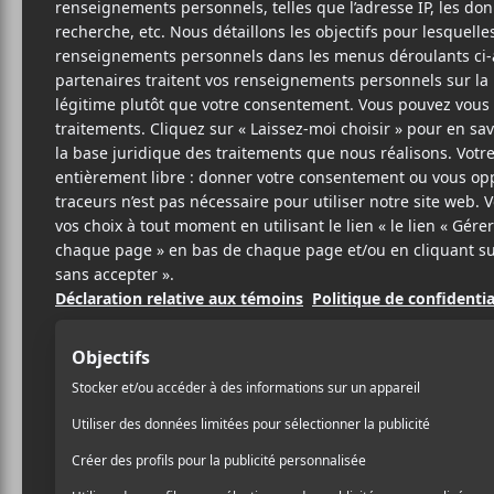
Cet évènement est passé.
Rock le Plaza 
2022-04-01 @ 20:00
-
23:00
10$
La série de spectacles Rock le Plaza du Théâtr
virtuels pour célébrer pour les 100 ans du th
cadre de cette série le vendredi 1er avril 202
lepointdevente.com