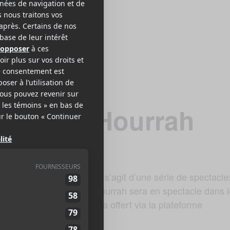
– Hippie Hourrah
e Plaza est de retour. Il s’agit d’une série de spectacle
éâtre. D’ailleurs, Hippie Hourrah sera en spectacle dans 
2 à 20h . Le spectacle sera offert via la plateforme