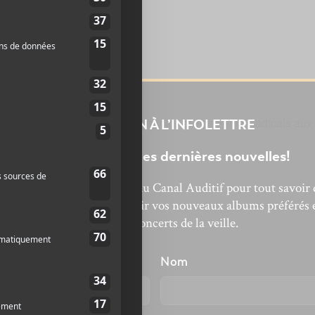
Creepshow avec The Hypnophonics et The Filthy Radicals aux
INSCRIPTION À L’INFOLETTRE
Ne manquez pas les dernières nouvelles!
bonnez-vous à l’infolettre du Canal Auditif pour tout savoir 
’actualité musicale, découvrir vos nouveaux albums préférés 
revivre les concerts de la veille.
énom
Nom