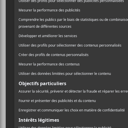
DÉTAILS
AJOUTER AU CALENDRIER
Date :
2022-04-01
Heure :
20:00 - 23:00
Prix :
10$
Catégorie d’É
Spectacle
Site :
https://lepointd
z220401002