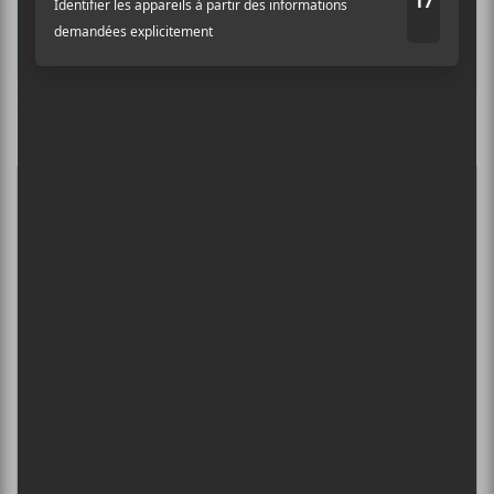
Nom
Culture Cible
·
FRANCOUVERTES 2026 - Les 9 demi-finalistes analysés à chaud! | Culture Cible
Adresse courriel
*
5
CONCERTS À VOIR
BIG THIEF : TOURNÉE SOMERSAULT
SLIDE 360
4 août - L’Olympia de Montréal
FESTIVAL MUSIQUE DU BOUT DU
MONDE 2026
6 août - Pelch (en supplémentaire)
DANIEL CAESAR : TOURNÉE SONS OF