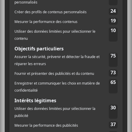
LIEU
Le Ministère
4521 Boul Saint-Laurent
Montreal
,
H2T 1R2
CA
+ Google Map
Marie Gold présente : La grande
NIKAMOTAN MTL –
NEW au cinéma
ouverture de Baveuse City