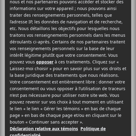
supplémentaire le mercredi 13 avril 2022 au
Ministère à 21h.
Portes : 20h
Spectacle : 21h
AJOUTER AU CALENDRIER
DÉTAILS
Date :
2022-04-13
Heure :
21:00 - 23:30