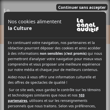
E
CALENDRIER
Cet évènement est passé.
Pelch (en supplémentaire)
2022-04-13 @ 21:00
-
23:30
20$
L’auteur-compositeur-interprète Pelch sera en