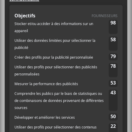
Prix :
20$
Catégorie d’Évènement:
Spectacle
Site :
https://lepointdevente.com/billets/pelch-
supplementaire