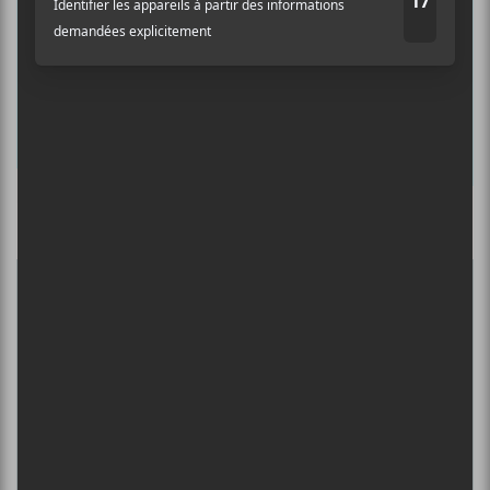
Prénom
Nom
Culture Cible
·
FRANCOUVERTES 2026 - Les 9 demi-finalistes analysés à chaud! | Culture Cible
Adresse courriel
*
5
CONCERTS À VOIR
BIG THIEF : TOURNÉE SOMERSAULT
SLIDE 360
4 août - L’Olympia de Montréal
FESTIVAL MUSIQUE DU BOUT DU