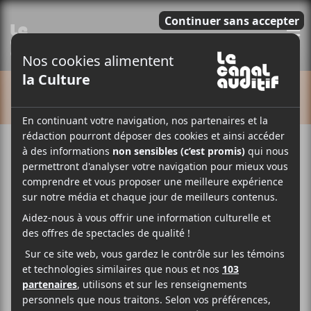
E
CALENDRIER
Cet évènement est passé.
Pasteur Papillon + Grimm Rose
2024-07-24 @ 21:30
-
23:30
15$
C’est le 24 juillet dans le restaurant La Petite Marche