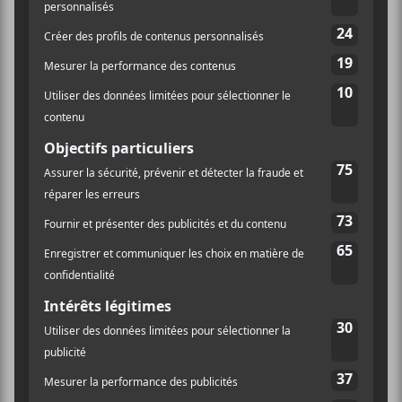
LIEU
La Petite Marche
5035, rue Saint-Denis
Montréal
,
H2J 2L9
Canada
+ Google
Québec
Map
Téléphone
514-842-1994
Voir Lieu site web
Festival en chanson de Petite-
The Ocean + De Mal
En Pire
Vallée 2024