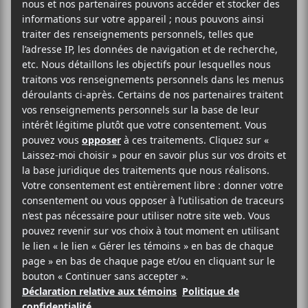
que se produiront en formule double le musicien
blues country
Pasteur Papillon
ainsi que l’artiste folk
country
Grimm Rose
.
AJOUTER AU CALENDRIER
DÉTAILS
Date :
2024-07-24
Heure :
21:30 - 23:30
Prix :
15$