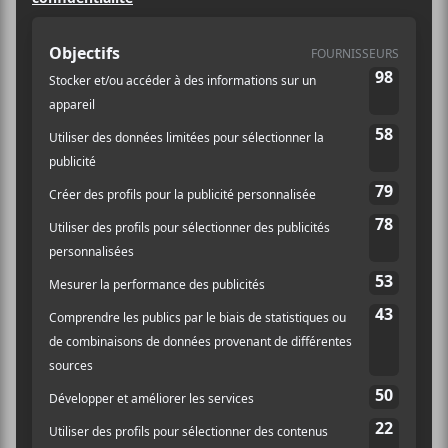
Catégorie d’Évènement:
Spectacle
Évènement Tags:
blues
,
country
,
folk
,
francophone
Site :
https://lepointdevente.com/billets/rm2240724001