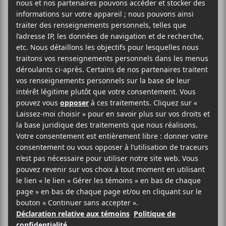
l’
OSRAT
en concert de clôture.
Rouyn-Noranda
150 avenue du lac
Rouyn-Noranda
,
J9X 4N5
Québec
Canada
+ Google Map