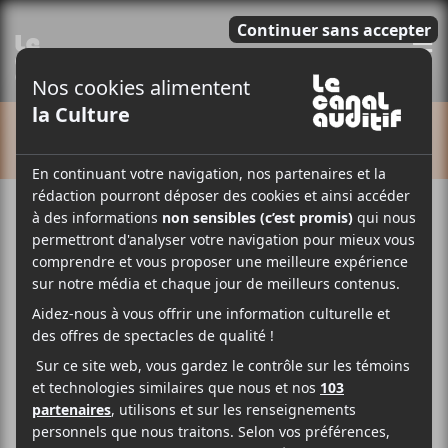
E
CALENDRIER
Osisko en Lumière
Westwood 2026
4 août
8 août
17:00
23:00
@
–
@
Osisko en Lumière Westwood aura lieu du 4 au 8
août prochain avec
Richard Desjardins
et