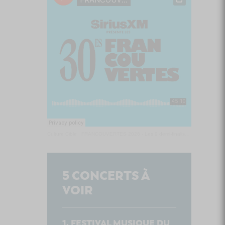
Culture Cible
·
FRANCOUVERTES 2026 - Les 9 demi-finalistes analysés à chaud! | Culture Cible
5
CONCERTS À
VOIR
FESTIVAL MUSIQUE DU