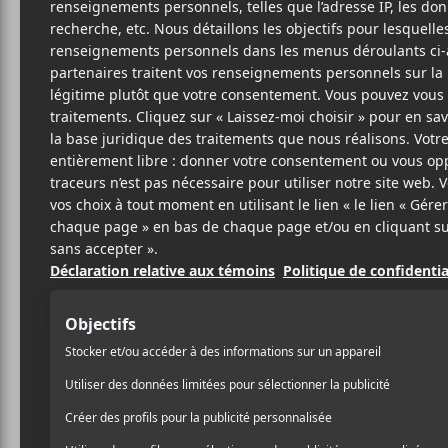
Cet évènement est passé.
Nuits d’Afrique 
13 juillet
20:00
23:00
@
–
Septième soirée du festival Nuits d’Afrique avec