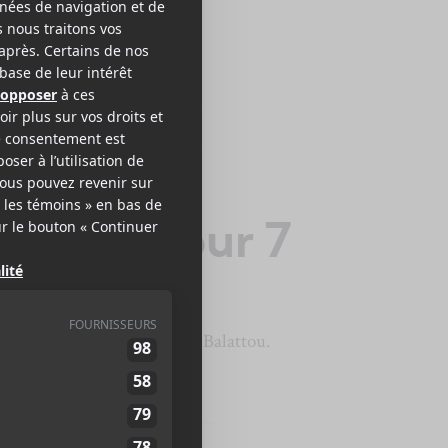
2026 | Jour 7
Wesli
et
The Two
au Club Balattou.