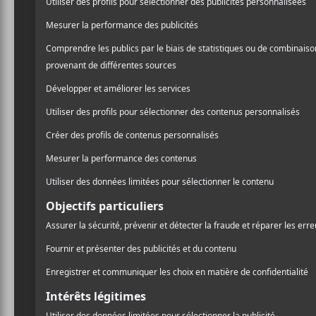
Club Balattou
4372 Boul. St-Laurent
Montréal
,
H2W 1Z5
Québec
Canada
+ Google Map
(514) 845-5447
Voir Lieu site web
Infos et billets
AJOUTER AU CALENDRIER