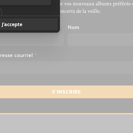
’actualité musicale, découvrir vos nouveaux albums préférés 
revivre les concerts de la veille.
énom
Nom
resse courriel
*