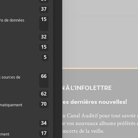
INSCRIPTION À L’INFOLETTRE
Ne manquez pas les dernières nouvelles!
bonnez-vous à l’infolettre du Canal Auditif pour tout savoir 
’actualité musicale, découvrir vos nouveaux albums préférés 
revivre les concerts de la veille.