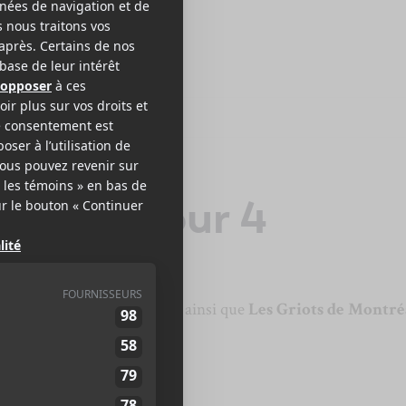
 2026 | Jour 4
ec
Soul of Zoo
au Ministère ainsi que
Les Griots de Montré