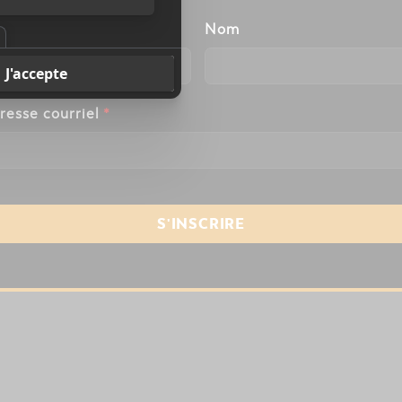
énom
Nom
resse courriel
*