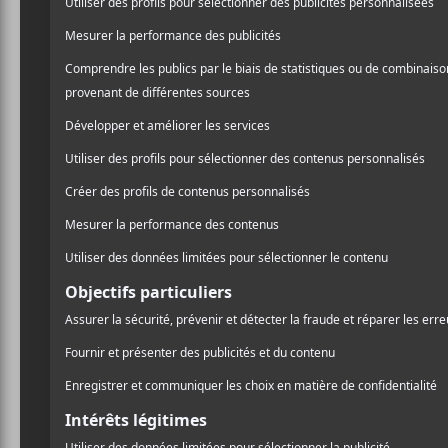
Le Ministère
4521 Boul Saint-Laurent
Montreal
,
H2T 1R2
CA
+ Google Map
Infos et billets
AJOUTER AU CALENDRIER