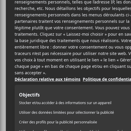
Cet évènement est passé.
Nuits d’Afrique
10 juillet
20:00
23:00
@
–
Quatrième soirée du festival Nuits d’Afrique av
au Club Balattou.