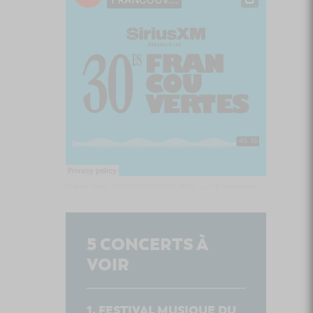
Culture Cible
·
FRANCOUVERTES 2026 - Les 9 demi-finalistes analysés à chaud! | Culture Cible
5
CONCERTS À
VOIR
FESTIVAL MUSIQUE DU