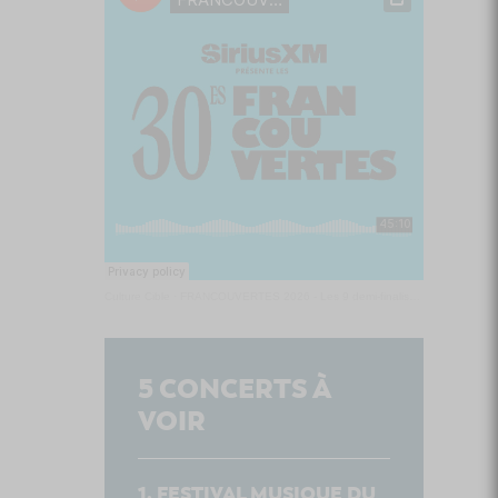
Culture Cible
·
FRANCOUVERTES 2026 - Les 9 demi-finalistes analysés à chaud! | Culture Cible
5
CONCERTS À
VOIR
FESTIVAL MUSIQUE DU