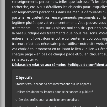
Cet évènement est passé.
North America
Rammstein
2022-08-21 @ 19:00
-
23:00
Rammstein sera en spectacle le dimanche 21
sa tournée
.
North American Stadium Tour