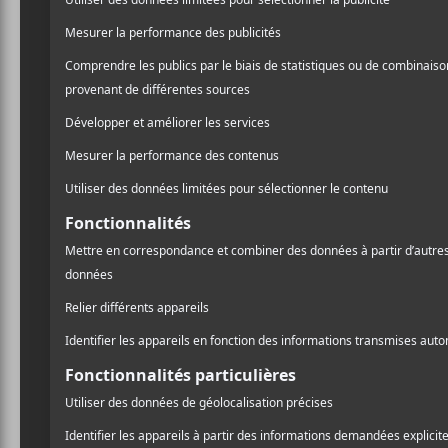
LIEU
Parc Jean-Drapeau
296 Chemin du Tour de l'isle
Montréal
,
H3C 4G8
Canada
+ Google Map
Voir Lieu site web
Les concerts intimes – Bïa / Maracujá
A
l