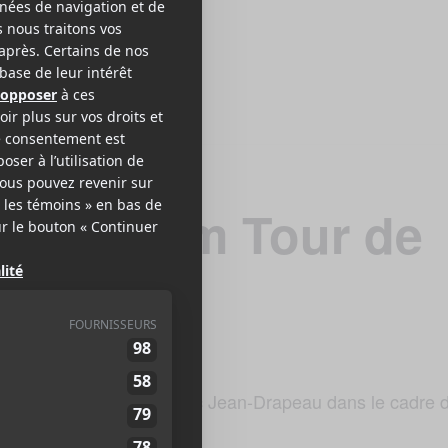
n Stadium Tour de
 août 2022 à 19h au parc Jean-Drapeau dans le cadre 