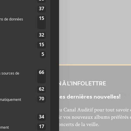
INSCRIPTION À L’INFOLETTRE
Soraï et Yuyu
Ne manquez pas les dernières nouvelles!
bonnez-vous à l’infolettre du Canal Auditif pour tout savoir 
’actualité musicale, découvrir vos nouveaux albums préférés 
revivre les concerts de la veille.