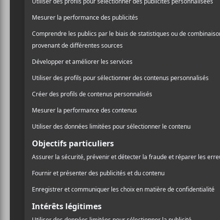
AJOUTER AU CALENDRIER
DÉTAILS
Date :
2022-08-21
Heure :
19:00 - 23:00
Catégorie d’Évènement:
Spectacle
Site :
https://www.evenko.ca/fr/evenements/33889/ramms
/parc-jean-drapeau/08-21-2022