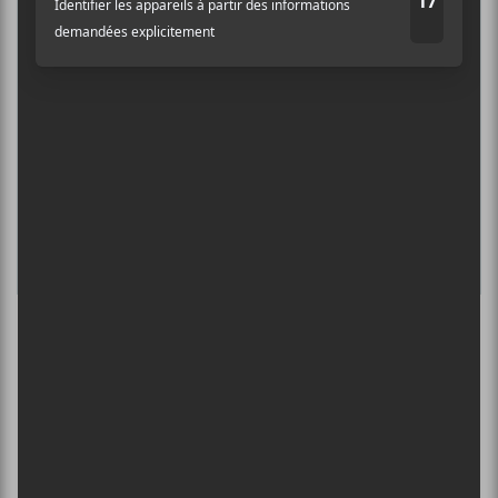
ÎLESONIQ 2026
Adresse courriel
*
8 août - Parc Jean-Drapeau
INTERNATIONAL DE MONTGOLFIÈRES
DE SAINT-JEAN-SUR-RICHELIEU : FIN DE
SEMAINE 2
13 août - Noga Erez + V1V1D : tournée The Vandalist
L’INTERNATIONAL PÉRIPHÉRIQUES
2026
13 août - L’International Périphérique