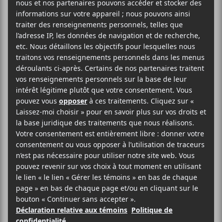
2025-10-12
20:00
23:00
@
–
Noga Erez
et
V1V1D
seront de passage au Théâtre
Beanfield le 12 octobre dans le cadre de la tournée
The Vandalist
.
Evenko
Théâtre Beanfield / Corona
2490, rue Notre-Dame Ouest
Montréal
,
H3J 1N5
Québec
Canada
1-855-310-2525
Voir Lieu site web