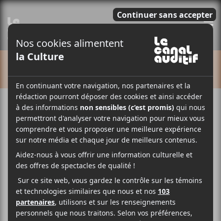
E
CALENDRIER
Cet évènement est passé.
Noga Erez + V1V1D :
tournée The Vandalist