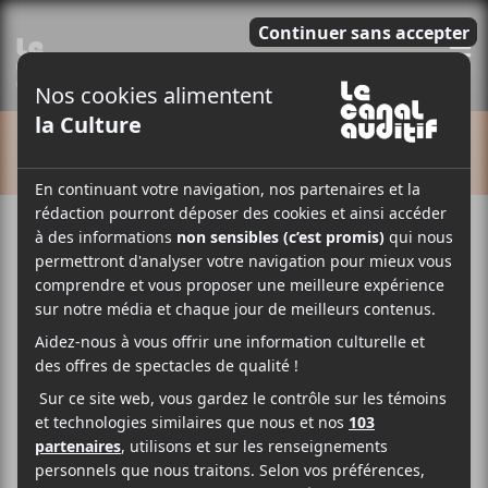
E
CALENDRIER
Cet évènement est passé.
Noël dans le Parc 2025 |
Waahli + Barry Paquin