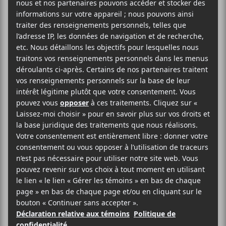
Roberge + France
D’Amour
2025-12-05
19:00
23:00
@
–
Waahli
,
Barry Paquin Roberge
et
France
D’Amour
seront en concert le 5 décembre dans le
cadre de Noël dans le Parc 2025.
Gratuit
Esplanade Tranquille
1442, rue Clark
Montréal
,
H2X 2R3
Québec
Canada
+ Google Map