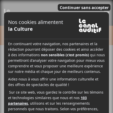
E
CALENDRIER
Cet évènement est passé.
Nine Inch Nails : tournée
Peel it Back avec Boys