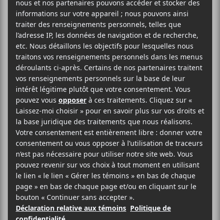
Noize
16 février
20:00
23:00
@
–
Nine Inch Nails
sera de passage à Montréal dans
le cadre de sa tournée
Peel it Back
le 16 février
prochain avec
Boys Noize
en première partie.
C’est le premier passage du groupe à Montréal
depuis 2013.
Evenko
Centre Bell
1909 Avenue des Canadiens-de-Montréal
Montréal
,
H4B 5G0