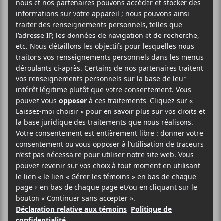
Dans le cadre du festival Montréal en lumière, le
groupe Le Couleur offrira un spectacle à L’Astral le
25 février 2022 à 20h. La première partie sera
assurée par Mayfly. Des billets sont encore
disponibles!
AJOUTER AU CALENDRIER
DÉTAILS
ORGANISATEUR
Montréal en Lumière
Date :
Voir le site Organisateur
2022-02-25
Heure :
20:00 - 23:00