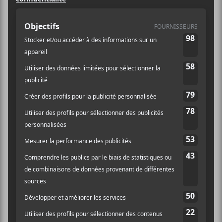
Prix :
28$
Catégorie
d’Évènement:
Spectacle
Site :
https://www.ticketmast
er.ca/event/31005B6A
A06F279B?lang=fr-
ca&brand=lastral