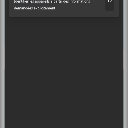
Prénom
Nom
Culture Cible
·
FRANCOUVERTES 2026 - Les 9 demi-finalistes analysés à chaud! | Culture Cible
Adresse courriel
*
5
CONCERTS À VOIR
ÎLESONIQ 2026
8 août - Parc Jean-Drapeau
PISS | THEE SOREHEADS + POOLGIRL
8 août - Théâtre Fairmount