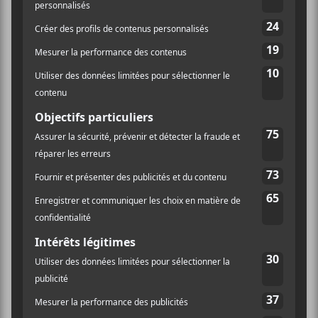
LIEU
Studio TD
305 Rue Ste-Catherine Ouest
Montréal
,
H2X 2A3
Canada
+ Google Map
Voir Lieu site web
Andromède x Marie Claudel
Le Phoque Off 2022 – Jour 4