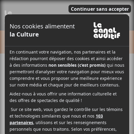
E
CALENDRIER
Cet évènement est passé.
Montréal en lumière – Le
Couleur
2022-02-25 @ 20:00
-
23:00
28$